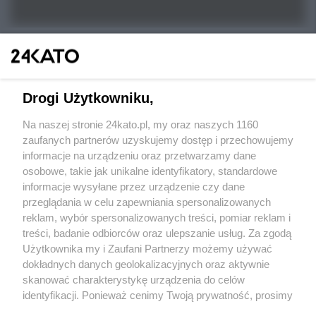
Drogi Użytkowniku,
Na naszej stronie 24kato.pl, my oraz naszych 1160
Wydawca mediów
lokalnych
zaufanych partnerów uzyskujemy dostęp i przechowujemy
informacje na urządzeniu oraz przetwarzamy dane
osobowe, takie jak unikalne identyfikatory, standardowe
informacje wysyłane przez urządzenie czy dane
przeglądania w celu zapewniania spersonalizowanych
reklam, wybór spersonalizowanych treści, pomiar reklam i
Nie zapomnij
treści, badanie odbiorców oraz ulepszanie usług. Za zgodą
zapoznać się z:
polityką prywatności
regulamin korzystania z portali
Użytkownika my i Zaufani Partnerzy możemy używać
Twoje
miasto
Skontakuj się
z nami
dokładnych danych geolokalizacyjnych oraz aktywnie
Piekary Śląskie
Kontakt
skanować charakterystykę urządzenia do celów
Chorzów
Wydawca
identyfikacji. Ponieważ cenimy Twoją prywatność, prosimy
Tarnowskie Góry
Redakcja
Ruda Śląska
Newsletter
o zgodę na korzystanie z tych technologii poprzez