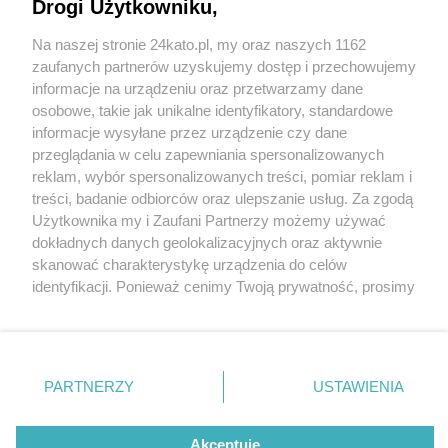
niego towar. Ukradł w ten sposób trzy zegarki
Drogi Użytkowniku,
Na naszej stronie 24kato.pl, my oraz naszych 1162
Wydawca mediów
lokalnych
zaufanych partnerów uzyskujemy dostęp i przechowujemy
informacje na urządzeniu oraz przetwarzamy dane
osobowe, takie jak unikalne identyfikatory, standardowe
1 / 2
informacje wysyłane przez urządzenie czy dane
przeglądania w celu zapewniania spersonalizowanych
Mężczyzna zatrzymany za
reklam, wybór spersonalizowanych treści, pomiar reklam i
Nie zapomnij
kradzież zegarków
treści, badanie odbiorców oraz ulepszanie usług. Za zgodą
zapoznać się z:
polityką prywatności
regulamin korzystania z portali
Użytkownika my i Zaufani Partnerzy możemy używać
Twoje
miasto
Skontakuj się
z nami
dokładnych danych geolokalizacyjnych oraz aktywnie
Piekary Śląskie
Kontakt
skanować charakterystykę urządzenia do celów
Mężczyzna zatrzymany za kradzież zegarków
Chorzów
Wydawca
identyfikacji. Ponieważ cenimy Twoją prywatność, prosimy
Tarnowskie Góry
Redakcja
Ruda Śląska
Newsletter
o zgodę na korzystanie z tych technologii poprzez
Świętochłowice
Reklama
kliknięcie „Akceptuję”. Zgoda jest dobrowolna i zawsze
Tychy
możesz ją zmienić/wycofać klikając przycisk ustawień
Bytom
Katowice
prywatności znajdujący się w lewym dolnym rogu strony
REKLAMA
PARTNERZY
USTAWIENIA
Gliwice
. Niektóre rodzaje przetwarzania danych nie wymagają
Zabrze
Zagłębie
zgody użytkownika, ale masz prawo sprzeciwić się
takiemu przetwarzaniu. Preferencje będą miały
Akceptuję