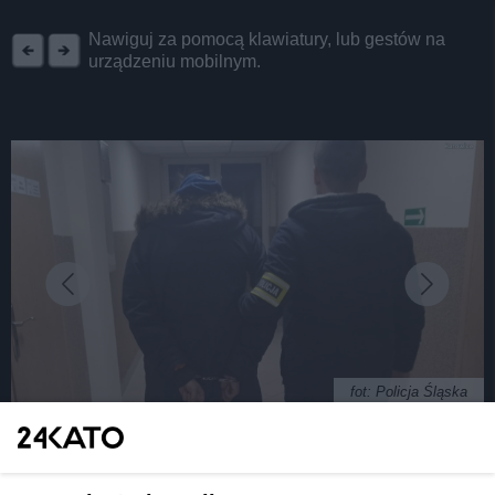
REKLAMA
Nawiguj za pomocą klawiatury, lub gestów na
urządzeniu mobilnym.
fot: Policja Śląska
Specjalnie zatrudnił się w sklepie, by wynosić z