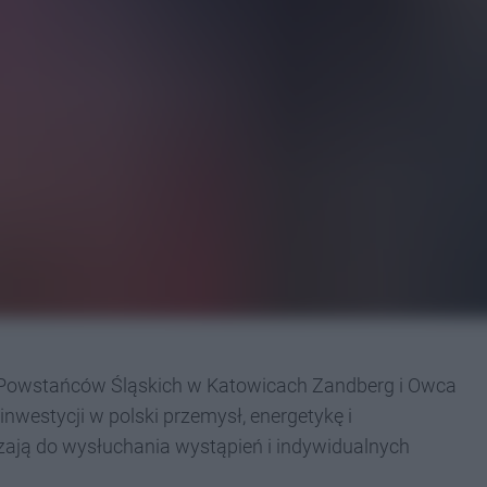
u Powstańców Śląskich w Katowicach Zandberg i Owca
westycji w polski przemysł, energetykę i
ają do wysłuchania wystąpień i indywidualnych