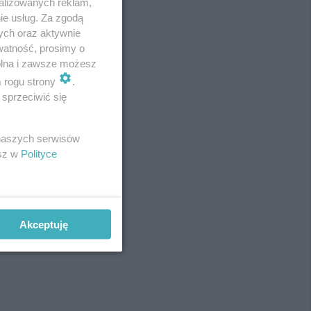
alizowanych reklam,
ie usług. Za zgodą
ych oraz aktywnie
watność, prosimy o
wolna i zawsze możesz
m rogu strony
.
sprzeciwić się
 naszych serwisów
esz w
Polityce
Akceptuję