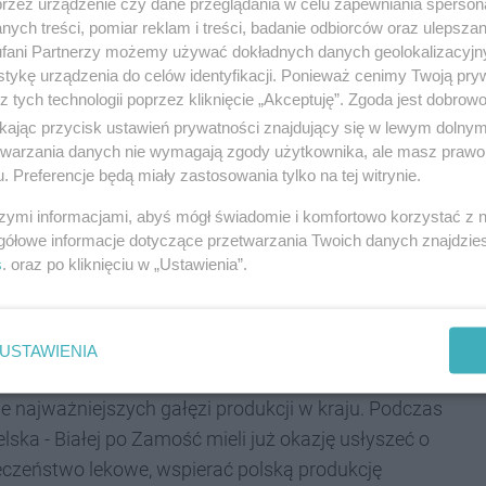
przez urządzenie czy dane przeglądania w celu zapewniania sperson
ych treści, pomiar reklam i treści, badanie odbiorców oraz ulepszan
fani Partnerzy możemy używać dokładnych danych geolokalizacyjn
tykę urządzenia do celów identyfikacji. Ponieważ cenimy Twoją pry
z tych technologii poprzez kliknięcie „Akceptuję”. Zgoda jest dobro
ikając przycisk ustawień prywatności znajdujący się w lewym dolny
etwarzania danych nie wymagają zgody użytkownika, ale masz prawo 
. Preferencje będą miały zastosowania tylko na tej witrynie.
szymi informacjami, abyś mógł świadomie i komfortowo korzystać z
gółowe informacje dotyczące przetwarzania Twoich danych znajdzi
s
. oraz po kliknięciu w „Ustawienia”.
 przekonują liderzy Partii Razem — nie mamy czasu na
pa Razem rusza w Polskę, by z mieszkańcami naszych
wania odwiedzają wszystkie 49 byłych i obecnych
USTAWIENIA
 przedstawią plan strategicznych inwestycji w naukę,
nie najważniejszych gałęzi produkcji w kraju. Podczas
ska - Białej po Zamość mieli już okazję usłyszeć o
czeństwo lekowe, wspierać polską produkcję