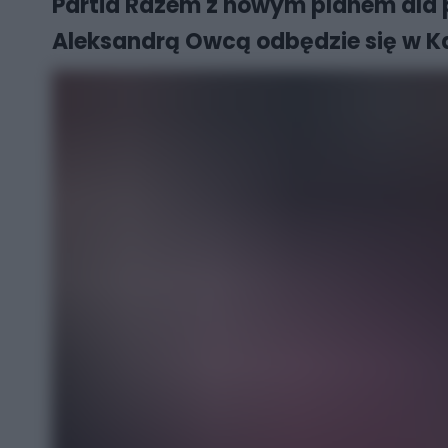
Partia Razem z nowym planem dla p
Aleksandrą Owcą odbędzie się w K