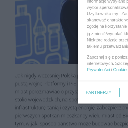
informacje wysyłane 
wybór spersonalizowan
Użytkownika my i Zau
skanować charakterys
zgodę na korzystanie 
ją zmienić/wycofać kl
Niektóre rodzaje prz
takiemu przetwarzaniu
Zapoznaj się z poniż
internetowych. Szcze
Prywatności
i
Cookie
Jak nigdy wcześniej Polska potrzebuje planu. Jak
pustą wojnę Platformy i PiS. Właśnie dlatego eki
miast porozmawiać o przyszłości. Liderzy ugrupo
PARTNERZY
stolic wojewódzkich, na spotkaniach w całym kraju
infrastrukturę, tanią i czystą energię, zabezpiecze
pierwszych spotkań mieszkańcy wielu miast od Biel
tym, w jaki sposób państwo może budować bezpie