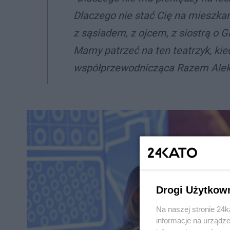
Dlaczego nie stać Cię na mieszkan
z sąsiadem, z ojcem, z siostrą o G
Mamy patrzeć na ten teatrzyk, kie
współprzewodnicząca Razem Ale
Drogi Użytkow
Na naszej stronie 24
informacje na urządze