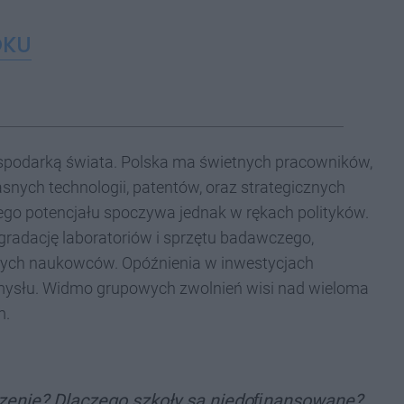
OKU
gospodarką świata. Polska ma świetnych pracowników,
snych technologii, patentów, oraz strategicznych
go potencjału spoczywa jednak w rękach polityków.
gradację laboratoriów i sprzętu badawczego,
olnych naukowców. Opóźnienia w inwestycjach
mysłu. Widmo grupowych zwolnień wisi nad wieloma
m.
czenie? Dlaczego szkoły są niedoﬁnansowane?