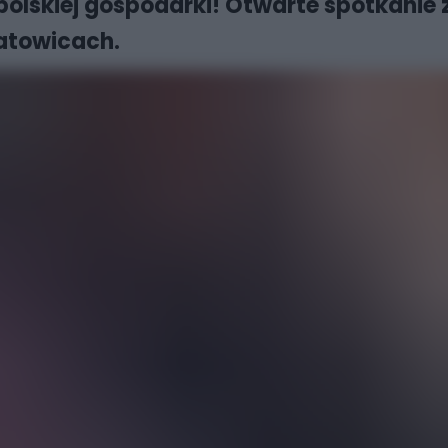
olskiej gospodarki! Otwarte spotkanie
atowicach.