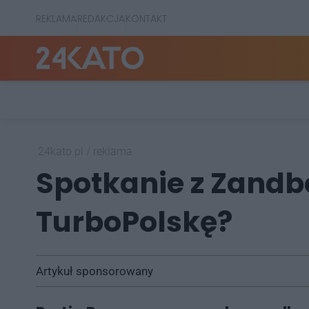
REKLAMA
REDAKCJA
KONTAKT
24kato.pl
/
reklama
Spotkanie z Zandb
TurboPolskę?
Artykuł sponsorowany