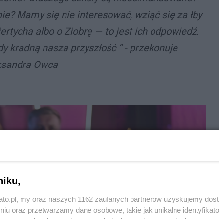
ie? Mamy się nie interesować, wziąć się za łby
iertycha albo o Ziobrę — to jest ich odpowiedź.
dy kradną nasza przyszłość “ - przekonuje
ksandra Owca
niku,
kato.pl, my oraz naszych 1162 zaufanych partnerów uzyskujemy dos
niu oraz przetwarzamy dane osobowe, takie jak unikalne identyfikat