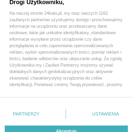
Drogi Użytkowniku,
Na naszej stronie 24kato.pl, my oraz naszych 1162
Wydawca mediów
lokalnych
zaufanych partnerów uzyskujemy dostęp i przechowujemy
informacje na urządzeniu oraz przetwarzamy dane
osobowe, takie jak unikalne identyfikatory, standardowe
informacje wysyłane przez urządzenie czy dane
przeglądania w celu zapewniania spersonalizowanych
reklam, wybór spersonalizowanych treści, pomiar reklam i
Nie zapomnij
treści, badanie odbiorców oraz ulepszanie usług. Za zgodą
zapoznać się z:
polityką prywatności
regulamin korzystania z portali
fot:
Użytkownika my i Zaufani Partnerzy możemy używać
Twoje
miasto
Skontakuj się
z nami
dokładnych danych geolokalizacyjnych oraz aktywnie
Średniowieczna uczta w Spichlerzu Gliwice?
Piekary Śląskie
Kontakt
skanować charakterystykę urządzenia do celów
Chorzów
Wydawca
Dlaczego nie!
identyfikacji. Ponieważ cenimy Twoją prywatność, prosimy
Tarnowskie Góry
Redakcja
Ruda Śląska
Newsletter
o zgodę na korzystanie z tych technologii poprzez
4 / 8
Świętochłowice
Reklama
kliknięcie „Akceptuję”. Zgoda jest dobrowolna i zawsze
Tychy
możesz ją zmienić/wycofać klikając przycisk ustawień
Bytom
Restauracja Spichlerz 6
Katowice
prywatności znajdujący się w lewym dolnym rogu strony
PARTNERZY
USTAWIENIA
Gliwice
. Niektóre rodzaje przetwarzania danych nie wymagają
Zabrze
Zagłębie
zgody użytkownika, ale masz prawo sprzeciwić się
takiemu przetwarzaniu. Preferencje będą miały
Akceptuję