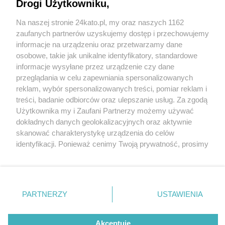
Dlaczego nie!
Drogi Użytkowniku,
Na naszej stronie 24kato.pl, my oraz naszych 1162
Wydawca mediów
lokalnych
zaufanych partnerów uzyskujemy dostęp i przechowujemy
informacje na urządzeniu oraz przetwarzamy dane
osobowe, takie jak unikalne identyfikatory, standardowe
8 / 8
informacje wysyłane przez urządzenie czy dane
przeglądania w celu zapewniania spersonalizowanych
Restauracja Spichlerz 7
reklam, wybór spersonalizowanych treści, pomiar reklam i
Nie zapomnij
treści, badanie odbiorców oraz ulepszanie usług. Za zgodą
zapoznać się z:
polityką prywatności
regulamin korzystania z portali
Użytkownika my i Zaufani Partnerzy możemy używać
Twoje
miasto
Skontakuj się
z nami
Wróć do artykułu:
dokładnych danych geolokalizacyjnych oraz aktywnie
Średniowieczna uczta w Spichlerzu Gliwice?
Piekary Śląskie
Kontakt
skanować charakterystykę urządzenia do celów
Dlaczego nie!
Chorzów
Wydawca
identyfikacji. Ponieważ cenimy Twoją prywatność, prosimy
Tarnowskie Góry
Redakcja
Ruda Śląska
Newsletter
o zgodę na korzystanie z tych technologii poprzez
Świętochłowice
Reklama
kliknięcie „Akceptuję”. Zgoda jest dobrowolna i zawsze
Tychy
możesz ją zmienić/wycofać klikając przycisk ustawień
Bytom
Katowice
prywatności znajdujący się w lewym dolnym rogu strony
REKLAMA
PARTNERZY
USTAWIENIA
Gliwice
. Niektóre rodzaje przetwarzania danych nie wymagają
Zabrze
Zagłębie
zgody użytkownika, ale masz prawo sprzeciwić się
takiemu przetwarzaniu. Preferencje będą miały
Akceptuję