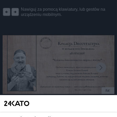
REKLAMA
Nawiguj za pomocą klawiatury, lub gestów na
urządzeniu mobilnym.
fot:
Średniowieczna uczta w Spichlerzu Gliwice?