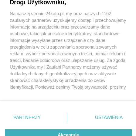
Drogi Użytkowniku,
Starganiec oficjalnie otwarty. Staw z pomostami,
naturalne kąpielisko, boiska do siatkówki
Na naszej stronie 24kato.pl, my oraz naszych 1162
plażowej i parking
Wydawca mediów
lokalnych
zaufanych partnerów uzyskujemy dostęp i przechowujemy
informacje na urządzeniu oraz przetwarzamy dane
osobowe, takie jak unikalne identyfikatory, standardowe
informacje wysyłane przez urządzenie czy dane
przeglądania w celu zapewniania spersonalizowanych
reklam, wybór spersonalizowanych treści, pomiar reklam i
5 / 28
Nie zapomnij
treści, badanie odbiorców oraz ulepszanie usług. Za zgodą
zapoznać się z:
polityką prywatności
regulamin korzystania z portali
Użytkownika my i Zaufani Partnerzy możemy używać
Starganiec po rewitalizacji 10
Twoje
miasto
Skontakuj się
z nami
dokładnych danych geolokalizacyjnych oraz aktywnie
Piekary Śląskie
Kontakt
skanować charakterystykę urządzenia do celów
Chorzów
Wydawca
identyfikacji. Ponieważ cenimy Twoją prywatność, prosimy
Tarnowskie Góry
Redakcja
Ruda Śląska
Newsletter
o zgodę na korzystanie z tych technologii poprzez
Świętochłowice
Reklama
kliknięcie „Akceptuję”. Zgoda jest dobrowolna i zawsze
Tychy
możesz ją zmienić/wycofać klikając przycisk ustawień
Bytom
Katowice
prywatności znajdujący się w lewym dolnym rogu strony
REKLAMA
PARTNERZY
USTAWIENIA
Gliwice
. Niektóre rodzaje przetwarzania danych nie wymagają
Zabrze
Zagłębie
zgody użytkownika, ale masz prawo sprzeciwić się
takiemu przetwarzaniu. Preferencje będą miały
Akceptuję