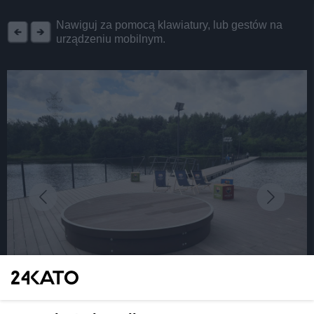
REKLAMA
Nawiguj za pomocą klawiatury, lub gestów na
urządzeniu mobilnym.
fot: Katarzyna Pachelska/24kato.pl