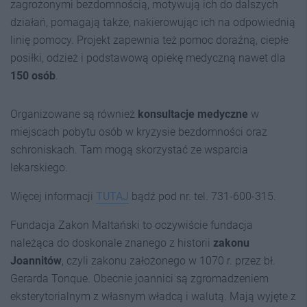
zagrożonymi bezdomnością, motywują ich do dalszych
działań, pomagają także, nakierowując ich na odpowiednią
linię pomocy. Projekt zapewnia też pomoc doraźną, ciepłe
posiłki, odzież i podstawową opiekę medyczną nawet dla
150 osób
.
Organizowane są również
konsultacje medyczne
w
miejscach pobytu osób w kryzysie bezdomności oraz
schroniskach. Tam mogą skorzystać ze wsparcia
lekarskiego.
Więcej informacji
TUTAJ
bądź pod nr. tel. 731-600-315.
Fundacja Zakon Maltański to oczywiście fundacja
należąca do doskonale znanego z historii
zakonu
Joannitów
, czyli zakonu założonego w 1070 r. przez bł.
Gerarda Tonque. Obecnie joannici są zgromadzeniem
eksterytorialnym z własnym władcą i walutą. Mają wyjęte z