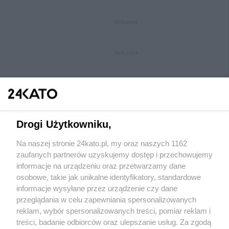
REKLAMA
REKLAMA
Drogi Użytkowniku,
Na naszej stronie 24kato.pl, my oraz naszych 1162
Wydawca mediów
lokalnych
zaufanych partnerów uzyskujemy dostęp i przechowujemy
informacje na urządzeniu oraz przetwarzamy dane
osobowe, takie jak unikalne identyfikatory, standardowe
informacje wysyłane przez urządzenie czy dane
przeglądania w celu zapewniania spersonalizowanych
reklam, wybór spersonalizowanych treści, pomiar reklam i
Nie zapomnij
treści, badanie odbiorców oraz ulepszanie usług. Za zgodą
zapoznać się z:
polityką prywatności
regulamin korzystania z portali