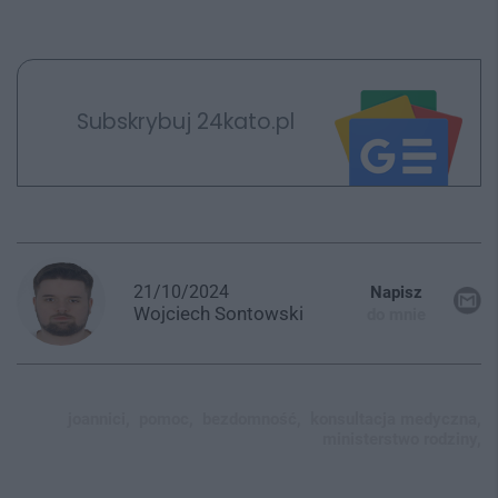
Subskrybuj 24kato.pl
21/10/2024
Napisz
Wojciech
Sontowski
do mnie
joannici,
pomoc,
bezdomność,
konsultacja medyczna,
ministerstwo rodziny,