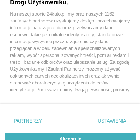
Katowice. Transmisje na telebimie, a w weekendy
Drogi Użytkowniku,
- animacje dla dzieci
Na naszej stronie 24kato.pl, my oraz naszych 1162
Wydawca mediów
lokalnych
zaufanych partnerów uzyskujemy dostęp i przechowujemy
informacje na urządzeniu oraz przetwarzamy dane
osobowe, takie jak unikalne identyfikatory, standardowe
informacje wysyłane przez urządzenie czy dane
przeglądania w celu zapewniania spersonalizowanych
1 / 3
reklam, wybór spersonalizowanych treści, pomiar reklam i
Strefa Igrzysk Olimpijskich
Nie zapomnij
treści, badanie odbiorców oraz ulepszanie usług. Za zgodą
zapoznać się z:
polityką prywatności
regulamin korzystania z portali
Użytkownika my i Zaufani Partnerzy możemy używać
Twoje
miasto
Skontakuj się
z nami
Libero Katowice
dokładnych danych geolokalizacyjnych oraz aktywnie
Piekary Śląskie
Kontakt
skanować charakterystykę urządzenia do celów
Chorzów
Wydawca
identyfikacji. Ponieważ cenimy Twoją prywatność, prosimy
Tarnowskie Góry
Redakcja
Ruda Śląska
Newsletter
o zgodę na korzystanie z tych technologii poprzez
Świętochłowice
Reklama
kliknięcie „Akceptuję”. Zgoda jest dobrowolna i zawsze
Tychy
możesz ją zmienić/wycofać klikając przycisk ustawień
Bytom
Katowice
prywatności znajdujący się w lewym dolnym rogu strony
REKLAMA
PARTNERZY
USTAWIENIA
Gliwice
. Niektóre rodzaje przetwarzania danych nie wymagają
Zabrze
Zagłębie
zgody użytkownika, ale masz prawo sprzeciwić się
takiemu przetwarzaniu. Preferencje będą miały
Akceptuję