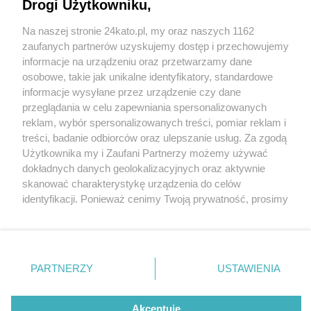
Drogi Użytkowniku,
Na naszej stronie 24kato.pl, my oraz naszych 1162
Wydawca mediów
lokalnych
zaufanych partnerów uzyskujemy dostęp i przechowujemy
informacje na urządzeniu oraz przetwarzamy dane
osobowe, takie jak unikalne identyfikatory, standardowe
informacje wysyłane przez urządzenie czy dane
przeglądania w celu zapewniania spersonalizowanych
2 / 0
reklam, wybór spersonalizowanych treści, pomiar reklam i
Nie zapomnij
treści, badanie odbiorców oraz ulepszanie usług. Za zgodą
zapoznać się z:
polityką prywatności
regulamin korzystania z portali
Użytkownika my i Zaufani Partnerzy możemy używać
Twoje
miasto
Skontakuj się
z nami
dokładnych danych geolokalizacyjnych oraz aktywnie
Piekary Śląskie
Kontakt
skanować charakterystykę urządzenia do celów
Chorzów
Wydawca
identyfikacji. Ponieważ cenimy Twoją prywatność, prosimy
Tarnowskie Góry
Redakcja
Ruda Śląska
Newsletter
o zgodę na korzystanie z tych technologii poprzez
Świętochłowice
Reklama
kliknięcie „Akceptuję”. Zgoda jest dobrowolna i zawsze
Tychy
możesz ją zmienić/wycofać klikając przycisk ustawień
Bytom
Katowice
prywatności znajdujący się w lewym dolnym rogu strony
REKLAMA
PARTNERZY
USTAWIENIA
Gliwice
. Niektóre rodzaje przetwarzania danych nie wymagają
Zabrze
Zagłębie
zgody użytkownika, ale masz prawo sprzeciwić się
takiemu przetwarzaniu. Preferencje będą miały
Akceptuję