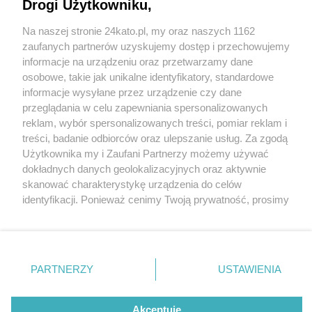
Drogi Użytkowniku,
Na naszej stronie 24kato.pl, my oraz naszych 1162
Wydawca mediów
lokalnych
zaufanych partnerów uzyskujemy dostęp i przechowujemy
informacje na urządzeniu oraz przetwarzamy dane
osobowe, takie jak unikalne identyfikatory, standardowe
informacje wysyłane przez urządzenie czy dane
przeglądania w celu zapewniania spersonalizowanych
4 / 0
reklam, wybór spersonalizowanych treści, pomiar reklam i
Nie zapomnij
treści, badanie odbiorców oraz ulepszanie usług. Za zgodą
zapoznać się z:
polityką prywatności
regulamin korzystania z portali
Użytkownika my i Zaufani Partnerzy możemy używać
Twoje
miasto
Skontakuj się
z nami
dokładnych danych geolokalizacyjnych oraz aktywnie
Piekary Śląskie
Kontakt
skanować charakterystykę urządzenia do celów
Chorzów
Wydawca
identyfikacji. Ponieważ cenimy Twoją prywatność, prosimy
Tarnowskie Góry
Redakcja
Ruda Śląska
Newsletter
o zgodę na korzystanie z tych technologii poprzez
Świętochłowice
Reklama
kliknięcie „Akceptuję”. Zgoda jest dobrowolna i zawsze
Tychy
możesz ją zmienić/wycofać klikając przycisk ustawień
Bytom
Katowice
prywatności znajdujący się w lewym dolnym rogu strony
REKLAMA
PARTNERZY
USTAWIENIA
Gliwice
. Niektóre rodzaje przetwarzania danych nie wymagają
Zabrze
Zagłębie
zgody użytkownika, ale masz prawo sprzeciwić się
takiemu przetwarzaniu. Preferencje będą miały
Akceptuję