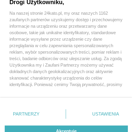
Bożonarodzeniowy na Rynku
Drogi Użytkowniku,
Na naszej stronie 24kato.pl, my oraz naszych 1162
Wydawca mediów
lokalnych
zaufanych partnerów uzyskujemy dostęp i przechowujemy
informacje na urządzeniu oraz przetwarzamy dane
osobowe, takie jak unikalne identyfikatory, standardowe
2 / 3
informacje wysyłane przez urządzenie czy dane
przeglądania w celu zapewniania spersonalizowanych
Lodowisko w Murckach
reklam, wybór spersonalizowanych treści, pomiar reklam i
Nie zapomnij
treści, badanie odbiorców oraz ulepszanie usług. Za zgodą
zapoznać się z:
polityką prywatności
regulamin korzystania z portali
Użytkownika my i Zaufani Partnerzy możemy używać
Twoje
miasto
Skontakuj się
z nami
Lodowisko w Murckach to obiekt 4 razy większy od
dokładnych danych geolokalizacyjnych oraz aktywnie
Piekary Śląskie
Kontakt
tego na katowickim Rynku
skanować charakterystykę urządzenia do celów
Chorzów
Wydawca
identyfikacji. Ponieważ cenimy Twoją prywatność, prosimy
Tarnowskie Góry
Redakcja
Ruda Śląska
Newsletter
o zgodę na korzystanie z tych technologii poprzez
Świętochłowice
Reklama
kliknięcie „Akceptuję”. Zgoda jest dobrowolna i zawsze
Tychy
możesz ją zmienić/wycofać klikając przycisk ustawień
Bytom
Katowice
prywatności znajdujący się w lewym dolnym rogu strony
REKLAMA
PARTNERZY
USTAWIENIA
Gliwice
. Niektóre rodzaje przetwarzania danych nie wymagają
Zabrze
Zagłębie
zgody użytkownika, ale masz prawo sprzeciwić się
takiemu przetwarzaniu. Preferencje będą miały
Akceptuję