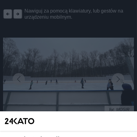
REKLAMA
Nawiguj za pomocą klawiatury, lub gestów na
urządzeniu mobilnym.
fot: MOSIR
Świąteczny klimat Katowic to nie tylko Jarmark