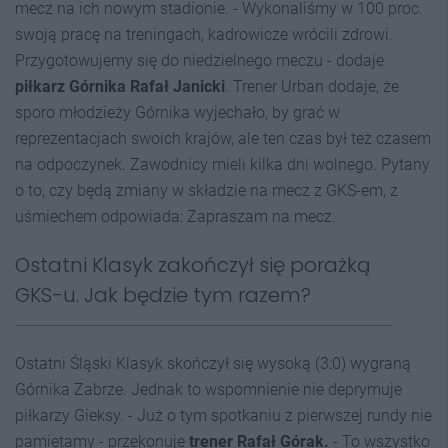
mecz na ich nowym stadionie. - Wykonaliśmy w 100 proc.
swoją pracę na treningach, kadrowicze wrócili zdrowi.
Przygotowujemy się do niedzielnego meczu - dodaje
piłkarz Górnika Rafał Janicki
. Trener Urban dodaje, że
sporo młodzieży Górnika wyjechało, by grać w
reprezentacjach swoich krajów, ale ten czas był też czasem
na odpoczynek. Zawodnicy mieli kilka dni wolnego. Pytany
o to, czy będą zmiany w składzie na mecz z GKS-em, z
uśmiechem odpowiada: Zapraszam na mecz.
Ostatni Klasyk zakończył się porażką
GKS-u. Jak będzie tym razem?
Ostatni Śląski Klasyk skończył się wysoką (3:0) wygraną
Górnika Zabrze. Jednak to wspomnienie nie deprymuje
piłkarzy Gieksy. - Już o tym spotkaniu z pierwszej rundy nie
pamiętamy - przekonuje
trener Rafał Górak.
- To wszystko