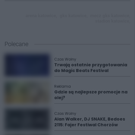
arena katowice,
gks katowice,
mecz gks katowice,
stadion katowice,
Polecane
Czas Wolny
Trwają ostatnie przygotowania
do Magic Beats Festival
Reklama
Gdzie są najlepsze promocje na
olej?
Czas Wolny
Alan Walker, DJ SNAKE, Bedoes
2115: Fajer Festiwal Chorzów