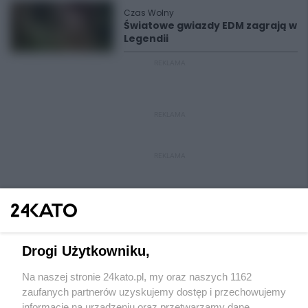
Czas Wolny
Światowe gwiazdy EDM zagrają w
Legendii
REKLAMA
REKLAMA
REKLAMA
Drogi Użytkowniku,
Na naszej stronie 24kato.pl, my oraz naszych 1162
Wydawca mediów
lokalnych
zaufanych partnerów uzyskujemy dostęp i przechowujemy
informacje na urządzeniu oraz przetwarzamy dane