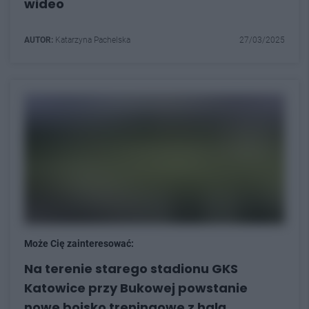
wideo
AUTOR:
Katarzyna Pachelska
27/03/2025
Może Cię zainteresować:
Na terenie starego stadionu GKS
Katowice przy Bukowej powstanie
nowe boisko treningowe z halą