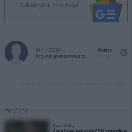
Subskrybuj 24kato.pl
04/11/2024
Napisz
Artykuł
sponsorowany
do mnie
stadion,
stadion śląski,
święto niepodległości,
2024,
Polecane
Czas Wolny
Światowe gwiazdy EDM zagrają w