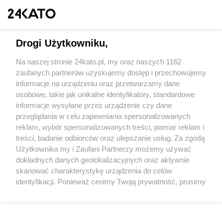
Drogi Użytkowniku,
Na naszej stronie 24kato.pl, my oraz naszych 1162
Wydawca mediów
lokalnych
zaufanych partnerów uzyskujemy dostęp i przechowujemy
informacje na urządzeniu oraz przetwarzamy dane
osobowe, takie jak unikalne identyfikatory, standardowe
informacje wysyłane przez urządzenie czy dane
przeglądania w celu zapewniania spersonalizowanych
reklam, wybór spersonalizowanych treści, pomiar reklam i
Nie zapomnij
treści, badanie odbiorców oraz ulepszanie usług. Za zgodą
zapoznać się z:
polityką prywatności
regulamin korzystania z portali
Użytkownika my i Zaufani Partnerzy możemy używać
Twoje
miasto
Skontakuj się
z nami
dokładnych danych geolokalizacyjnych oraz aktywnie
Piekary Śląskie
Kontakt
skanować charakterystykę urządzenia do celów
Chorzów
Wydawca
identyfikacji. Ponieważ cenimy Twoją prywatność, prosimy
Tarnowskie Góry
Redakcja
Ruda Śląska
Newsletter
o zgodę na korzystanie z tych technologii poprzez
Świętochłowice
Reklama
kliknięcie „Akceptuję”. Zgoda jest dobrowolna i zawsze
Tychy
możesz ją zmienić/wycofać klikając przycisk ustawień
Bytom