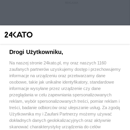
REKLAMA
Drogi Użytkowniku,
Na naszej stronie 24kato.pl, my oraz naszych 1160
Wydawca mediów
lokalnych
zaufanych partnerów uzyskujemy dostęp i przechowujemy
informacje na urządzeniu oraz przetwarzamy dane
osobowe, takie jak unikalne identyfikatory, standardowe
informacje wysyłane przez urządzenie czy dane
przeglądania w celu zapewniania spersonalizowanych
reklam, wybór spersonalizowanych treści, pomiar reklam i
Nie zapomnij
treści, badanie odbiorców oraz ulepszanie usług. Za zgodą
zapoznać się z:
polityką prywatności
regulamin korzystania z portali
Użytkownika my i Zaufani Partnerzy możemy używać
Twoje
miasto
Skontakuj się
z nami
dokładnych danych geolokalizacyjnych oraz aktywnie
Piekary Śląskie
Kontakt
skanować charakterystykę urządzenia do celów
Chorzów
Wydawca