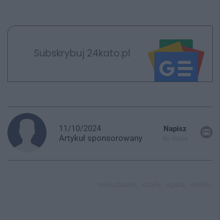
Subskrybuj 24kato.pl
11/10/2024
Napisz
Artykuł
sponsorowany
do mnie
mieszkanie,
szafa,
agata,
meble,