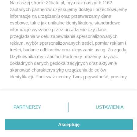
Na naszej stronie 24kato.pl, my oraz naszych 1162
Wydawca mediów
lokalnych
zaufanych partnerów uzyskujemy dostęp i przechowujemy
informacje na urządzeniu oraz przetwarzamy dane
osobowe, takie jak unikalne identyfikatory, standardowe
informacje wysyłane przez urządzenie czy dane
przeglądania w celu zapewniania spersonalizowanych
reklam, wybór spersonalizowanych treści, pomiar reklam i
Nie zapomnij
treści, badanie odbiorców oraz ulepszanie usług. Za zgodą
zapoznać się z:
polityką prywatności
regulamin korzystania z portali
Użytkownika my i Zaufani Partnerzy możemy używać
Twoje
miasto
Skontakuj się
z nami
dokładnych danych geolokalizacyjnych oraz aktywnie
Piekary Śląskie
Kontakt
skanować charakterystykę urządzenia do celów
Chorzów
Wydawca
identyfikacji. Ponieważ cenimy Twoją prywatność, prosimy
Tarnowskie Góry
Redakcja
Ruda Śląska
Newsletter
o zgodę na korzystanie z tych technologii poprzez
Świętochłowice
Reklama
kliknięcie „Akceptuję”. Zgoda jest dobrowolna i zawsze
Tychy
możesz ją zmienić/wycofać klikając przycisk ustawień
Bytom
Katowice
prywatności znajdujący się w lewym dolnym rogu strony
PARTNERZY
USTAWIENIA
Gliwice
. Niektóre rodzaje przetwarzania danych nie wymagają
Zabrze
Zagłębie
zgody użytkownika, ale masz prawo sprzeciwić się
Akceptuję
takiemu przetwarzaniu. Preferencje będą miały
zastosowania tylko na tej witrynie.