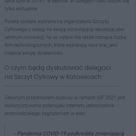
takie było w 2019 r. w Berlinie. W ubiegłym roku odbyło się
tylko wirtualnie.
Polska została wybrana na organizatora Szczytu
Cyfrowego z uwagi na swoją wzrastającą reputację jako
centrum innowacji, na co wpływ ma także rosnąca liczba
firm technologicznych, które wybierają nasz kraj jako
miejsce swojej działalności.
O czym będą dyskutować delegaci
na Szczyt Cyfrowy w Katowicach
Głównym przedmiotem dyskusji w ramach IGF 2021 jest
wykorzystywanie potencjału internetu jednocześnie
przeciwdziałając zagrożeniom w sieci.
- Pandemia COVID-19 podkreśliła zmieniającą