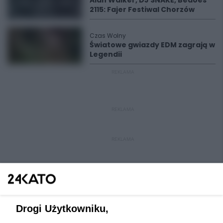
Alan Walker, DJ SNAKE, Bedoes
2115: Fajer Festiwal Chorzów
Czas Wolny
Światowe gwiazdy EDM zagrają w
Legendii
REKLAMA
REKLAMA
REKLAMA
Drogi Użytkowniku,