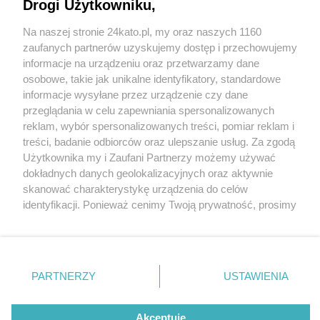
z książką pod pachą
Drogi Użytkowniku,
Na naszej stronie 24kato.pl, my oraz naszych 1160
3 / 24
Wydawca mediów
lokalnych
zaufanych partnerów uzyskujemy dostęp i przechowujemy
2023 02 27 Koncert i książka
informacje na urządzeniu oraz przetwarzamy dane
osobowe, takie jak unikalne identyfikatory, standardowe
034
informacje wysyłane przez urządzenie czy dane
przeglądania w celu zapewniania spersonalizowanych
reklam, wybór spersonalizowanych treści, pomiar reklam i
Niedawno odbyła się premiera, połączona oczywiście
Nie zapomnij
treści, badanie odbiorców oraz ulepszanie usług. Za zgodą
zapoznać się z:
polityką prywatności
regulamin korzystania z portali
Użytkownika my i Zaufani Partnerzy możemy używać
z koncertem, pierwszej książki o Szlaku Śląskiego
Twoje
miasto
Skontakuj się
z nami
dokładnych danych geolokalizacyjnych oraz aktywnie
Bluesa. Nie bez kozery z żółtą okładką, kolorem Szlaku.
Piekary Śląskie
Kontakt
skanować charakterystykę urządzenia do celów
Chorzów
Wydawca
„Szlakiem Śląskiego Bluesa, czyli schodkami w dół…” to
identyfikacji. Ponieważ cenimy Twoją prywatność, prosimy
Tarnowskie Góry
Redakcja
Ruda Śląska
Newsletter
o zgodę na korzystanie z tych technologii poprzez
książka o miejscach, w których rodziła się pasja do
Świętochłowice
Reklama
kliknięcie „Akceptuję”. Zgoda jest dobrowolna i zawsze
Tychy
muzyki.
możesz ją zmienić/wycofać klikając przycisk ustawień
Bytom
Katowice
prywatności znajdujący się w lewym dolnym rogu strony
PARTNERZY
USTAWIENIA
Gliwice
. Niektóre rodzaje przetwarzania danych nie wymagają
Zabrze
Zagłębie
REKLAMA
zgody użytkownika, ale masz prawo sprzeciwić się
takiemu przetwarzaniu. Preferencje będą miały
Akceptuję