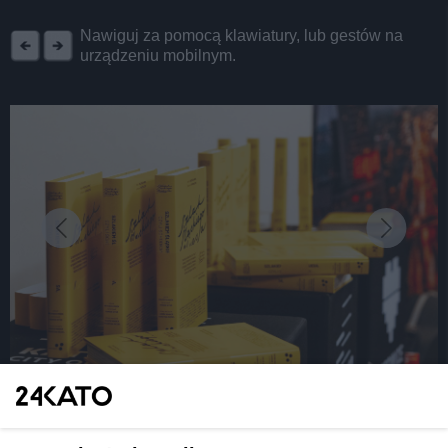
REKLAMA
Nawiguj za pomocą klawiatury, lub gestów na
urządzeniu mobilnym.
fot: Krysia Staniek
Szlakiem Śląskiego Bluesa po Katowicach. Teraz