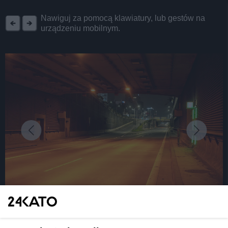
REKLAMA
Nawiguj za pomocą klawiatury, lub gestów na
urządzeniu mobilnym.
fot: M. Malina
Szykujcie się na utrudnienia w katowickim tunelu.