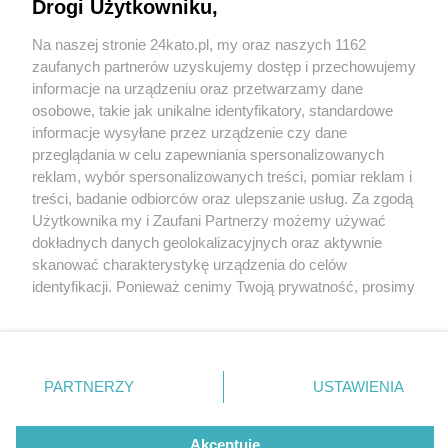
Obiekt będzie zmodernizowany, a Kopuła na
Drogi Użytkowniku,
Rondzie im. Ziętka zyska nowe urządzenia
Na naszej stronie 24kato.pl, my oraz naszych 1162
Wydawca mediów
lokalnych
zaufanych partnerów uzyskujemy dostęp i przechowujemy
informacje na urządzeniu oraz przetwarzamy dane
osobowe, takie jak unikalne identyfikatory, standardowe
2 / 5
informacje wysyłane przez urządzenie czy dane
Tunel pod Rondem w
przeglądania w celu zapewniania spersonalizowanych
reklam, wybór spersonalizowanych treści, pomiar reklam i
Katowicach
Nie zapomnij
treści, badanie odbiorców oraz ulepszanie usług. Za zgodą
zapoznać się z:
polityką prywatności
regulamin korzystania z portali
Użytkownika my i Zaufani Partnerzy możemy używać
Twoje
miasto
Skontakuj się
z nami
dokładnych danych geolokalizacyjnych oraz aktywnie
Piekary Śląskie
Kontakt
Tunel pod Rondem w Katowicach został otwarty w
skanować charakterystykę urządzenia do celów
Chorzów
Wydawca
identyfikacji. Ponieważ cenimy Twoją prywatność, prosimy
Tarnowskie Góry
Redakcja
grudniu 2006 roku.
Ruda Śląska
Newsletter
o zgodę na korzystanie z tych technologii poprzez
Świętochłowice
Reklama
kliknięcie „Akceptuję”. Zgoda jest dobrowolna i zawsze
Tychy
możesz ją zmienić/wycofać klikając przycisk ustawień
Bytom
Katowice
prywatności znajdujący się w lewym dolnym rogu strony
REKLAMA
PARTNERZY
USTAWIENIA
Gliwice
. Niektóre rodzaje przetwarzania danych nie wymagają
Zabrze
Zagłębie
zgody użytkownika, ale masz prawo sprzeciwić się
takiemu przetwarzaniu. Preferencje będą miały
Akceptuję