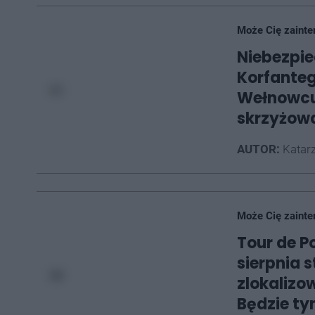
Może Cię zainte
Niebezpie
Korfanteg
Wełnowcu
skrzyżow
AUTOR:
Katarz
Może Cię zainte
Tour de P
sierpnia 
zlokalizo
Będzie t