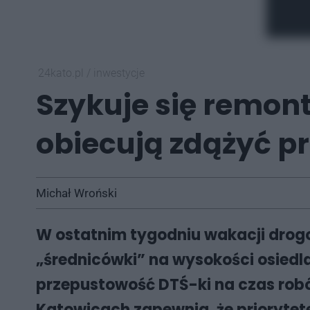
24kato.pl
/
inwestycje
Szykuje się remon
obiecują zdążyć pr
Michał Wroński
W ostatnim tygodniu wakacji drog
„średnicówki” na wysokości osiedla
przepustowość DTŚ-ki na czas robót
Katowicach zapewnia, że priorytet