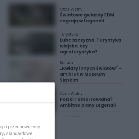
Czas Wolny
Światowe gwiazdy EDM
zagrają w Legendii
Turystyka
Lubelszczyzna. Turystyka
wiejska, czy
agroturystyka?
Kultura
„Kwiaty innych światów" –
art brut w Muzeum
Śląskim
Czas Wolny
Polski Tomorrowland?
Ambitne plany Legendii
REKLAMA
tęp i przechowujemy
ory, standardowe