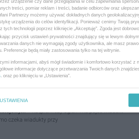
przez urządzenie czy dane przeglądania w celu zapewniania sperson
 i zgodnie z harmonogramem, aby
ych treści, pomiar reklam i treści, badanie odbiorców oraz ulepszan
a kierowców – mówi
Piotr Handwerker, dyrektor
fani Partnerzy możemy używać dokładnych danych geolokalizacyjn
tykę urządzenia do celów identyfikacji. Ponieważ cenimy Twoją pry
 w Katowicach.
z tych technologii poprzez kliknięcie „Akceptuję”. Zgoda jest dobro
ikając przycisk ustawień prywatności znajdujący się w lewym dolny
etwarzania danych nie wymagają zgody użytkownika, ale masz prawo 
. Preferencje będą miały zastosowania tylko na tej witrynie.
dowa od nowa sześciu
szymi informacjami, abyś mógł świadomie i komfortowo korzystać z
atowicach
gółowe informacje dotyczące przetwarzania Twoich danych znajdzi
s
. oraz po kliknięciu w „Ustawienia”.
emocji może czekać kierowców w centrum Katowic.
USTAWIENIA
ocząć przebudowę pierwszych wiaduktów
 kolejowym
– na „pierwszy ogień” ma pójść wiadukt
amo czeka wiadukty przy