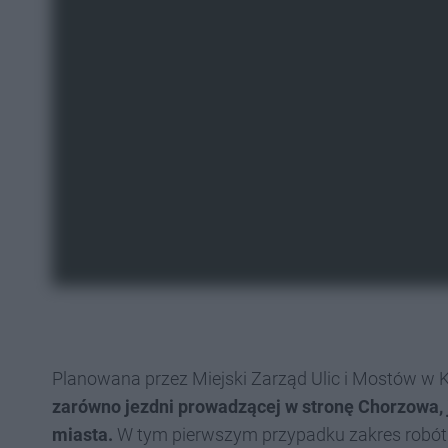
Planowana przez Miejski Zarząd Ulic i Mostów w 
zarówno jezdni prowadzącej w stronę Chorzowa, 
miasta.
W tym pierwszym przypadku zakres robót 