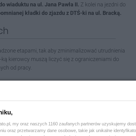
o wiaduktu na ul. Jana Pawła II.
Z kolei na jezdni do
omnianej kładki do zjazdu z DTŚ-ki na ul. Bracką.
ch
adzone etapami, tak aby zminimalizować utrudnienia
ką kierowcy muszą liczyć się z ograniczeniami do
ych od pracy.
est kluczowa dla poprawy bezpieczeństwa i
niejszych arterii komunikacyjnych w
niku,
lizowane w ostatnim tygodniu sierpnia,
kato.pl, my oraz naszych 1160 zaufanych partnerów uzyskujemy dos
 zakończenie robót do 1 września. Chcemy, aby
niu oraz przetwarzamy dane osobowe, takie jak unikalne identyfikat