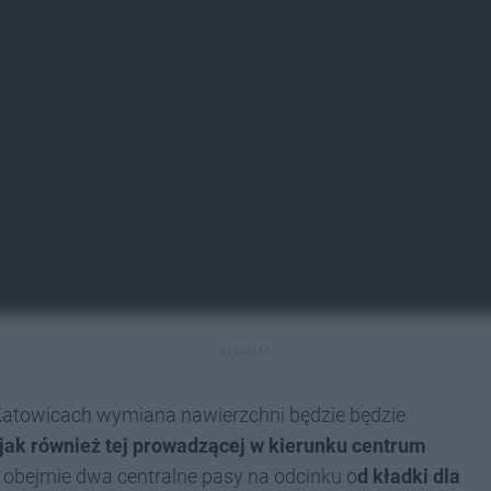
REKLAMA
Katowicach wymiana nawierzchni będzie będzie
jak również tej prowadzącej w kierunku centrum
obejmie dwa centralne pasy na odcinku o
d kładki dla