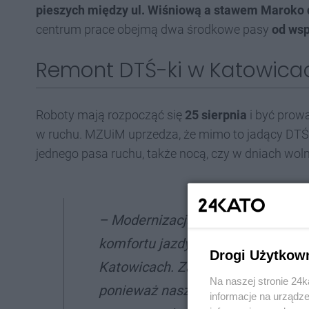
pieszych między ul. Wiśniową a stawem Maroko d
centrum prace obejmą dwa środkowe pasy
od wsp
Remont DTŚ-ki w Katowica
Roboty mają rozpocząć się
25 sierpnia
i być prow
w ruchu. MZUiM uprzedza, że mimo to jadący DTŚ-
jednego pasa ruchu, także nocą, czy w dniach woln
– Modernizacja nawierzchni DTŚ j
komfortu jazdy na jednej z najważ
Drogi Użytkow
Katowicach. Zadania mają być rea
Na naszej stronie 24
ponieważ naszym priorytetem jest
informacje na urządze