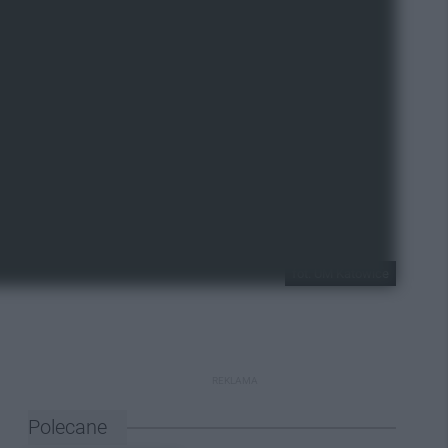
fot. UM Katowice
REKLAMA
Polecane