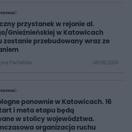
resować:
czny przystanek w rejonie al.
o/Gnieźnieńskiej w Katowicach
 zostanie przebudowany wraz ze
aniem
yna Pachelska
08/08/2024
resować:
ologne ponownie w Katowicach. 16
start i meta etapu będą
wane w stolicy województwa.
ymczasowa organizacja ruchu