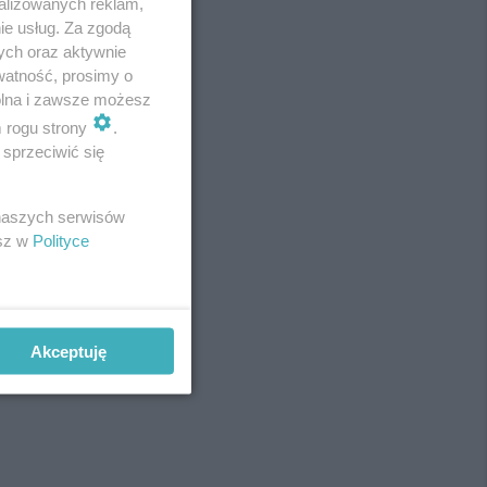
alizowanych reklam,
ie usług. Za zgodą
ych oraz aktywnie
watność, prosimy o
wolna i zawsze możesz
m rogu strony
.
sprzeciwić się
 naszych serwisów
esz w
Polityce
Akceptuję