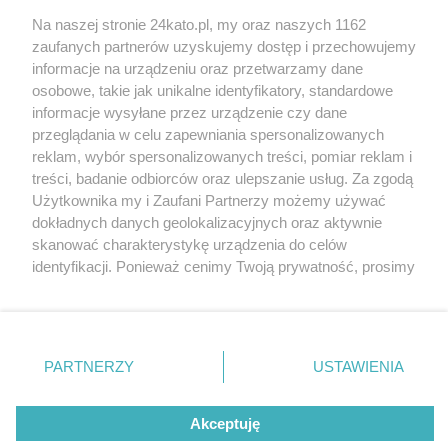
Na naszej stronie 24kato.pl, my oraz naszych 1162
Wydawca mediów
lokalnych
zaufanych partnerów uzyskujemy dostęp i przechowujemy
informacje na urządzeniu oraz przetwarzamy dane
osobowe, takie jak unikalne identyfikatory, standardowe
informacje wysyłane przez urządzenie czy dane
przeglądania w celu zapewniania spersonalizowanych
reklam, wybór spersonalizowanych treści, pomiar reklam i
Nie zapomnij
treści, badanie odbiorców oraz ulepszanie usług. Za zgodą
zapoznać się z:
polityką prywatności
regulamin korzystania z portali
Użytkownika my i Zaufani Partnerzy możemy używać
Twoje
miasto
Skontaktuj się
z nami
dokładnych danych geolokalizacyjnych oraz aktywnie
Piekary Śląskie
Kontakt
skanować charakterystykę urządzenia do celów
Chorzów
Wydawca
identyfikacji. Ponieważ cenimy Twoją prywatność, prosimy
Tarnowskie Góry
Redakcja
Ruda Śląska
Newsletter
o zgodę na korzystanie z tych technologii poprzez
Świętochłowice
Reklama
kliknięcie „Akceptuję”. Zgoda jest dobrowolna i zawsze
Tychy
możesz ją zmienić/wycofać klikając przycisk ustawień
Bytom
Katowice
prywatności znajdujący się w lewym dolnym rogu strony
PARTNERZY
USTAWIENIA
Gliwice
. Niektóre rodzaje przetwarzania danych nie wymagają
Zabrze
Zagłębie
zgody użytkownika, ale masz prawo sprzeciwić się
Akceptuję
takiemu przetwarzaniu. Preferencje będą miały
zastosowania tylko na tej witrynie.