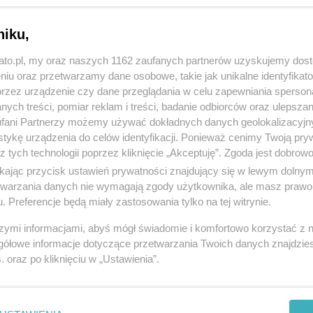
niku,
kato.pl, my oraz naszych 1162 zaufanych partnerów uzyskujemy dos
niu oraz przetwarzamy dane osobowe, takie jak unikalne identyfikat
przez urządzenie czy dane przeglądania w celu zapewniania sperson
ych treści, pomiar reklam i treści, badanie odbiorców oraz ulepszan
fani Partnerzy możemy używać dokładnych danych geolokalizacyjn
tykę urządzenia do celów identyfikacji. Ponieważ cenimy Twoją pry
z tych technologii poprzez kliknięcie „Akceptuję”. Zgoda jest dobro
ikając przycisk ustawień prywatności znajdujący się w lewym dolny
etwarzania danych nie wymagają zgody użytkownika, ale masz prawo 
. Preferencje będą miały zastosowania tylko na tej witrynie.
szymi informacjami, abyś mógł świadomie i komfortowo korzystać z
gółowe informacje dotyczące przetwarzania Twoich danych znajdzi
s
. oraz po kliknięciu w „Ustawienia”.