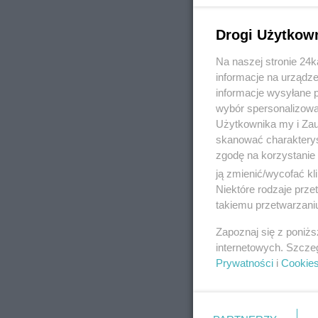
Drogi Użytkow
Na naszej stronie 24
REKLAMA
informacje na urządze
informacje wysyłane 
wybór spersonalizowan
Użytkownika my i Zau
skanować charakterys
zgodę na korzystanie 
ją zmienić/wycofać kl
Niektóre rodzaje prz
takiemu przetwarzaniu
Zapoznaj się z poniż
internetowych. Szcze
Prywatności
i
Cookie