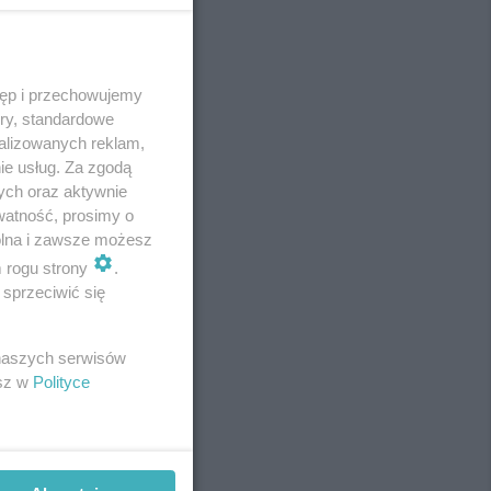
tęp i przechowujemy
REKLAMA
ory, standardowe
alizowanych reklam,
ie usług. Za zgodą
ych oraz aktywnie
watność, prosimy o
wolna i zawsze możesz
m rogu strony
.
sprzeciwić się
 naszych serwisów
esz w
Polityce