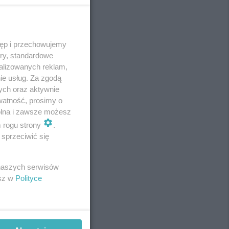
tęp i przechowujemy
REKLAMA
ory, standardowe
alizowanych reklam,
ie usług. Za zgodą
ych oraz aktywnie
watność, prosimy o
wolna i zawsze możesz
m rogu strony
.
sprzeciwić się
 naszych serwisów
esz w
Polityce