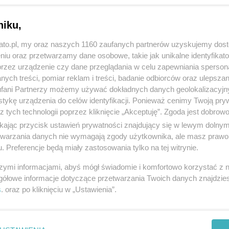
niku,
kato.pl, my oraz naszych 1160 zaufanych partnerów uzyskujemy dos
niu oraz przetwarzamy dane osobowe, takie jak unikalne identyfikat
przez urządzenie czy dane przeglądania w celu zapewniania sperson
ych treści, pomiar reklam i treści, badanie odbiorców oraz ulepszan
fani Partnerzy możemy używać dokładnych danych geolokalizacyjn
tykę urządzenia do celów identyfikacji. Ponieważ cenimy Twoją pry
z tych technologii poprzez kliknięcie „Akceptuję”. Zgoda jest dobro
ikając przycisk ustawień prywatności znajdujący się w lewym dolny
etwarzania danych nie wymagają zgody użytkownika, ale masz prawo 
. Preferencje będą miały zastosowania tylko na tej witrynie.
szymi informacjami, abyś mógł świadomie i komfortowo korzystać z
gółowe informacje dotyczące przetwarzania Twoich danych znajdzi
s
. oraz po kliknięciu w „Ustawienia”.