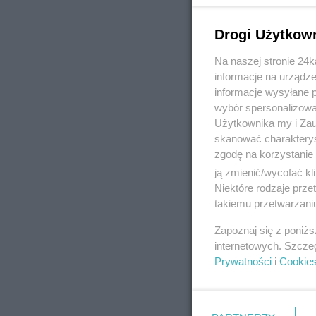
Drogi Użytkow
Na naszej stronie 24
REKLAMA
informacje na urządze
informacje wysyłane 
wybór spersonalizowan
Użytkownika my i Zau
skanować charakterys
zgodę na korzystanie 
ją zmienić/wycofać kl
Niektóre rodzaje prz
takiemu przetwarzaniu
Zapoznaj się z poniż
internetowych. Szcze
Prywatności
i
Cookie