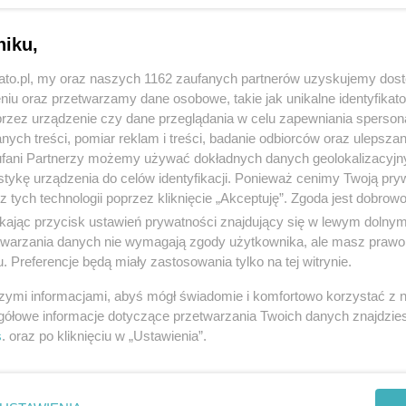
niku,
kato.pl, my oraz naszych 1162 zaufanych partnerów uzyskujemy dos
niu oraz przetwarzamy dane osobowe, takie jak unikalne identyfikat
przez urządzenie czy dane przeglądania w celu zapewniania sperson
ych treści, pomiar reklam i treści, badanie odbiorców oraz ulepszan
fani Partnerzy możemy używać dokładnych danych geolokalizacyjn
tykę urządzenia do celów identyfikacji. Ponieważ cenimy Twoją pry
z tych technologii poprzez kliknięcie „Akceptuję”. Zgoda jest dobro
ikając przycisk ustawień prywatności znajdujący się w lewym dolny
etwarzania danych nie wymagają zgody użytkownika, ale masz prawo 
. Preferencje będą miały zastosowania tylko na tej witrynie.
szymi informacjami, abyś mógł świadomie i komfortowo korzystać z
gółowe informacje dotyczące przetwarzania Twoich danych znajdzi
s
. oraz po kliknięciu w „Ustawienia”.