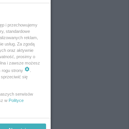
tęp i przechowujemy
REKLAMA
ory, standardowe
alizowanych reklam,
ie usług. Za zgodą
ych oraz aktywnie
watność, prosimy o
wolna i zawsze możesz
m rogu strony
.
sprzeciwić się
 naszych serwisów
esz w
Polityce