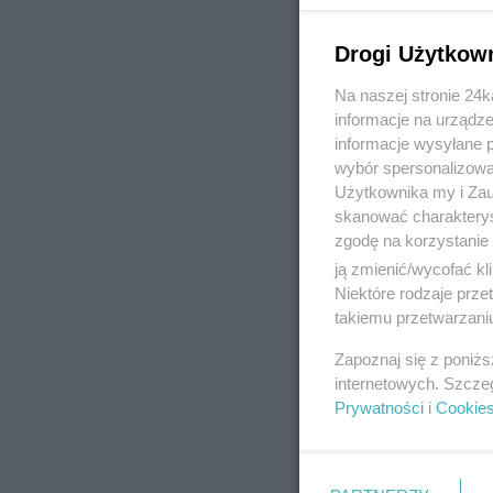
Drogi Użytkow
Na naszej stronie 24
REKLAMA
informacje na urządze
informacje wysyłane 
wybór spersonalizowan
Użytkownika my i Zau
skanować charakterys
zgodę na korzystanie 
ją zmienić/wycofać kl
Niektóre rodzaje prz
takiemu przetwarzaniu
Zapoznaj się z poniż
internetowych. Szcze
Prywatności
i
Cookie