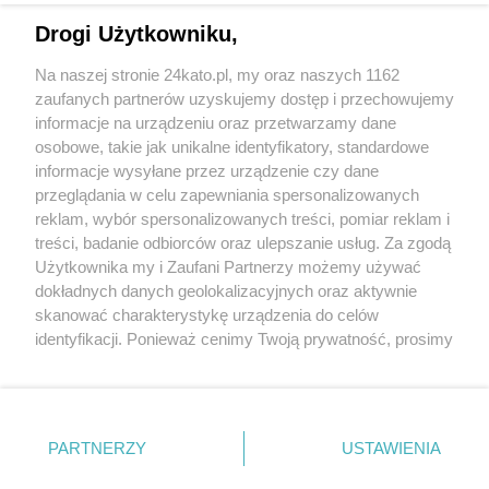
Drogi Użytkowniku,
Na naszej stronie 24kato.pl, my oraz naszych 1162
Wydawca mediów
lokalnych
zaufanych partnerów uzyskujemy dostęp i przechowujemy
informacje na urządzeniu oraz przetwarzamy dane
osobowe, takie jak unikalne identyfikatory, standardowe
informacje wysyłane przez urządzenie czy dane
przeglądania w celu zapewniania spersonalizowanych
reklam, wybór spersonalizowanych treści, pomiar reklam i
Nie zapomnij
treści, badanie odbiorców oraz ulepszanie usług. Za zgodą
zapoznać się z:
polityką prywatności
regulamin korzystania z portali
Użytkownika my i Zaufani Partnerzy możemy używać
Twoje
miasto
Skontaktuj się
z nami
dokładnych danych geolokalizacyjnych oraz aktywnie
Piekary Śląskie
Kontakt
skanować charakterystykę urządzenia do celów
Chorzów
Wydawca
identyfikacji. Ponieważ cenimy Twoją prywatność, prosimy
Tarnowskie Góry
Redakcja
Ruda Śląska
Newsletter
o zgodę na korzystanie z tych technologii poprzez
Świętochłowice
Reklama
kliknięcie „Akceptuję”. Zgoda jest dobrowolna i zawsze
Tychy
możesz ją zmienić/wycofać klikając przycisk ustawień
Bytom
Katowice
prywatności znajdujący się w lewym dolnym rogu strony
PARTNERZY
USTAWIENIA
Gliwice
. Niektóre rodzaje przetwarzania danych nie wymagają
Zabrze
Zagłębie
zgody użytkownika, ale masz prawo sprzeciwić się