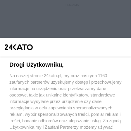
REKLAMA
Drogi Użytkowniku,
Na naszej stronie 24kato.pl, my oraz naszych 1160
Wydawca mediów
lokalnych
zaufanych partnerów uzyskujemy dostęp i przechowujemy
informacje na urządzeniu oraz przetwarzamy dane
osobowe, takie jak unikalne identyfikatory, standardowe
informacje wysyłane przez urządzenie czy dane
przeglądania w celu zapewniania spersonalizowanych
reklam, wybór spersonalizowanych treści, pomiar reklam i
Nie zapomnij
treści, badanie odbiorców oraz ulepszanie usług. Za zgodą
zapoznać się z:
polityką prywatności
regulamin korzystania z portali
Użytkownika my i Zaufani Partnerzy możemy używać
Twoje
miasto
Skontaktuj się
z nami