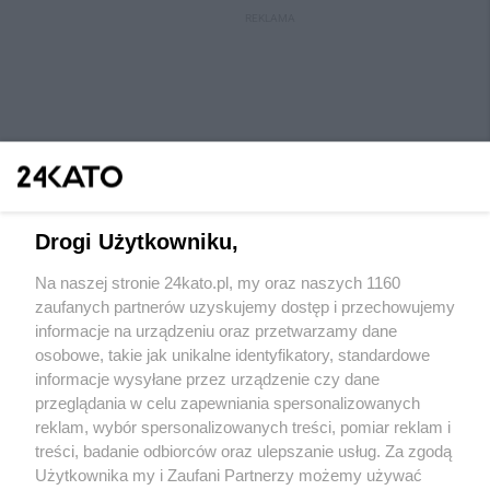
REKLAMA
Drogi Użytkowniku,
Na naszej stronie 24kato.pl, my oraz naszych 1160
Wydawca mediów
lokalnych
zaufanych partnerów uzyskujemy dostęp i przechowujemy
informacje na urządzeniu oraz przetwarzamy dane
osobowe, takie jak unikalne identyfikatory, standardowe
informacje wysyłane przez urządzenie czy dane
przeglądania w celu zapewniania spersonalizowanych
reklam, wybór spersonalizowanych treści, pomiar reklam i
Nie zapomnij
treści, badanie odbiorców oraz ulepszanie usług. Za zgodą
zapoznać się z:
polityką prywatności
regulamin korzystania z portali
Użytkownika my i Zaufani Partnerzy możemy używać
Twoje
miasto
Skontaktuj się
z nami