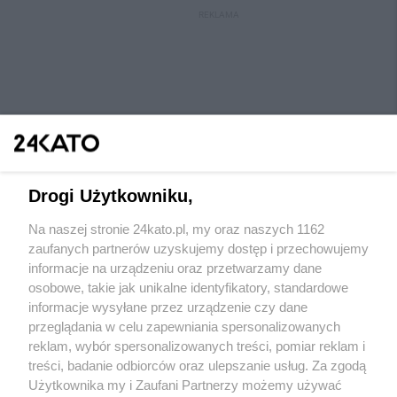
REKLAMA
Drogi Użytkowniku,
Na naszej stronie 24kato.pl, my oraz naszych 1162
Wydawca mediów
lokalnych
zaufanych partnerów uzyskujemy dostęp i przechowujemy
informacje na urządzeniu oraz przetwarzamy dane
osobowe, takie jak unikalne identyfikatory, standardowe
informacje wysyłane przez urządzenie czy dane
przeglądania w celu zapewniania spersonalizowanych
reklam, wybór spersonalizowanych treści, pomiar reklam i
Nie zapomnij
treści, badanie odbiorców oraz ulepszanie usług. Za zgodą
zapoznać się z:
polityką prywatności
regulamin korzystania z portali
Użytkownika my i Zaufani Partnerzy możemy używać
Twoje
miasto
Skontaktuj się
z nami