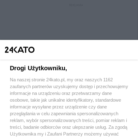
REKLAMA
Drogi Użytkowniku,
Na naszej stronie 24kato.pl, my oraz naszych 1162
Wydawca mediów
lokalnych
zaufanych partnerów uzyskujemy dostęp i przechowujemy
informacje na urządzeniu oraz przetwarzamy dane
osobowe, takie jak unikalne identyfikatory, standardowe
informacje wysyłane przez urządzenie czy dane
przeglądania w celu zapewniania spersonalizowanych
reklam, wybór spersonalizowanych treści, pomiar reklam i
Nie zapomnij
treści, badanie odbiorców oraz ulepszanie usług. Za zgodą
zapoznać się z:
polityką prywatności
regulamin korzystania z portali
Użytkownika my i Zaufani Partnerzy możemy używać
Twoje
miasto
Skontaktuj się
z nami