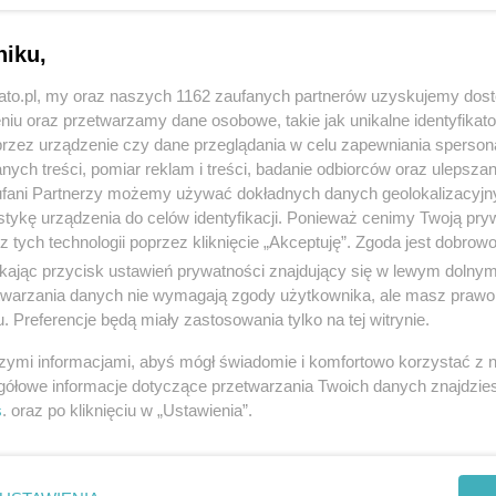
niku,
kato.pl, my oraz naszych 1162 zaufanych partnerów uzyskujemy dos
niu oraz przetwarzamy dane osobowe, takie jak unikalne identyfikat
przez urządzenie czy dane przeglądania w celu zapewniania sperson
ych treści, pomiar reklam i treści, badanie odbiorców oraz ulepszan
fani Partnerzy możemy używać dokładnych danych geolokalizacyjn
tykę urządzenia do celów identyfikacji. Ponieważ cenimy Twoją pry
z tych technologii poprzez kliknięcie „Akceptuję”. Zgoda jest dobro
ikając przycisk ustawień prywatności znajdujący się w lewym dolny
etwarzania danych nie wymagają zgody użytkownika, ale masz prawo 
. Preferencje będą miały zastosowania tylko na tej witrynie.
szymi informacjami, abyś mógł świadomie i komfortowo korzystać z
gółowe informacje dotyczące przetwarzania Twoich danych znajdzi
s
. oraz po kliknięciu w „Ustawienia”.