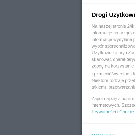
Drogi Użytkow
Na naszej stronie 24
REKLAMA
informacje na urządze
informacje wysyłane 
wybór spersonalizowan
Użytkownika my i Zau
skanować charakterys
zgodę na korzystanie 
ją zmienić/wycofać kl
Niektóre rodzaje prz
takiemu przetwarzaniu
Zapoznaj się z poniż
internetowych. Szcze
Prywatności
i
Cookie