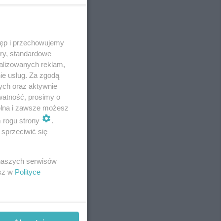
tęp i przechowujemy
REKLAMA
ory, standardowe
alizowanych reklam,
ie usług. Za zgodą
ych oraz aktywnie
watność, prosimy o
wolna i zawsze możesz
m rogu strony
.
sprzeciwić się
 naszych serwisów
esz w
Polityce