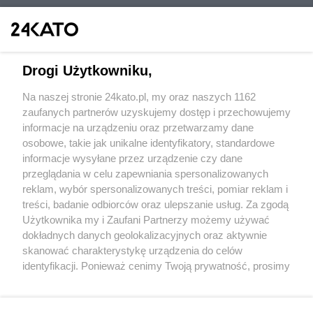
Drogi Użytkowniku,
Na naszej stronie 24kato.pl, my oraz naszych 1162
Wydawca mediów
lokalnych
zaufanych partnerów uzyskujemy dostęp i przechowujemy
informacje na urządzeniu oraz przetwarzamy dane
osobowe, takie jak unikalne identyfikatory, standardowe
informacje wysyłane przez urządzenie czy dane
przeglądania w celu zapewniania spersonalizowanych
reklam, wybór spersonalizowanych treści, pomiar reklam i
Nie zapomnij
treści, badanie odbiorców oraz ulepszanie usług. Za zgodą
zapoznać się z:
polityką prywatności
regulamin korzystania z portali
Użytkownika my i Zaufani Partnerzy możemy używać
Twoje
miasto
Skontaktuj się
z nami
dokładnych danych geolokalizacyjnych oraz aktywnie
Piekary Śląskie
Kontakt
skanować charakterystykę urządzenia do celów
Chorzów
Wydawca
identyfikacji. Ponieważ cenimy Twoją prywatność, prosimy
Tarnowskie Góry
Redakcja
Ruda Śląska
Newsletter
o zgodę na korzystanie z tych technologii poprzez
Świętochłowice
Reklama
kliknięcie „Akceptuję”. Zgoda jest dobrowolna i zawsze
Tychy
możesz ją zmienić/wycofać klikając przycisk ustawień