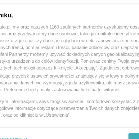
niku,
kato.pl, my oraz naszych 1160 zaufanych partnerów uzyskujemy dos
niu oraz przetwarzamy dane osobowe, takie jak unikalne identyfikat
przez urządzenie czy dane przeglądania w celu zapewniania sperson
ych treści, pomiar reklam i treści, badanie odbiorców oraz ulepszan
fani Partnerzy możemy używać dokładnych danych geolokalizacyjn
tykę urządzenia do celów identyfikacji. Ponieważ cenimy Twoją pry
z tych technologii poprzez kliknięcie „Akceptuję”. Zgoda jest dobro
ikając przycisk ustawień prywatności znajdujący się w lewym dolny
etwarzania danych nie wymagają zgody użytkownika, ale masz prawo 
. Preferencje będą miały zastosowania tylko na tej witrynie.
szymi informacjami, abyś mógł świadomie i komfortowo korzystać z
gółowe informacje dotyczące przetwarzania Twoich danych znajdzi
s
. oraz po kliknięciu w „Ustawienia”.