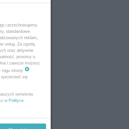
tęp i przechowujemy
REKLAMA
ory, standardowe
alizowanych reklam,
ie usług. Za zgodą
ych oraz aktywnie
watność, prosimy o
wolna i zawsze możesz
m rogu strony
.
sprzeciwić się
 naszych serwisów
esz w
Polityce