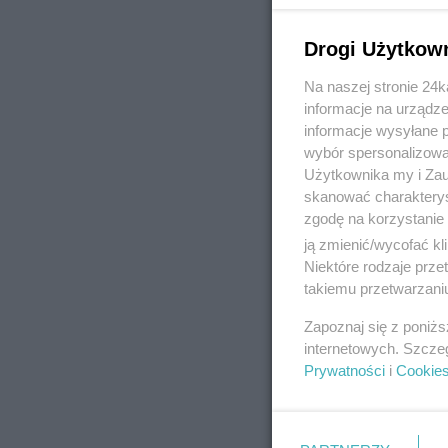
Drogi Użytkow
Na naszej stronie 24
REKLAMA
informacje na urządze
informacje wysyłane 
wybór spersonalizowan
Użytkownika my i Zau
skanować charakterys
zgodę na korzystanie 
ją zmienić/wycofać kl
Niektóre rodzaje prz
takiemu przetwarzaniu
Zapoznaj się z poniż
internetowych. Szcze
Prywatności
i
Cookie