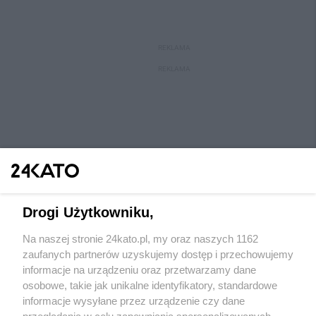
REKLAMA
REKLAMA
Drogi Użytkowniku,
Na naszej stronie 24kato.pl, my oraz naszych 1162
Wydawca mediów
lokalnych
zaufanych partnerów uzyskujemy dostęp i przechowujemy
informacje na urządzeniu oraz przetwarzamy dane
osobowe, takie jak unikalne identyfikatory, standardowe
informacje wysyłane przez urządzenie czy dane