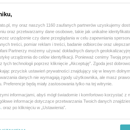
niku,
kato.pl, my oraz naszych 1160 zaufanych partnerów uzyskujemy dos
niu oraz przetwarzamy dane osobowe, takie jak unikalne identyfikat
przez urządzenie czy dane przeglądania w celu zapewniania sperson
ych treści, pomiar reklam i treści, badanie odbiorców oraz ulepszan
fani Partnerzy możemy używać dokładnych danych geolokalizacyjn
tykę urządzenia do celów identyfikacji. Ponieważ cenimy Twoją pry
z tych technologii poprzez kliknięcie „Akceptuję”. Zgoda jest dobro
ikając przycisk ustawień prywatności znajdujący się w lewym dolny
etwarzania danych nie wymagają zgody użytkownika, ale masz prawo 
. Preferencje będą miały zastosowania tylko na tej witrynie.
szymi informacjami, abyś mógł świadomie i komfortowo korzystać z
gółowe informacje dotyczące przetwarzania Twoich danych znajdzi
s
. oraz po kliknięciu w „Ustawienia”.