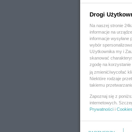
Drogi Użytkow
Na naszej stronie 24
REKLAMA
informacje na urządze
informacje wysyłane 
wybór spersonalizowan
Użytkownika my i Zau
skanować charakterys
zgodę na korzystanie 
ją zmienić/wycofać kl
Niektóre rodzaje prz
takiemu przetwarzaniu
Zapoznaj się z poniż
internetowych. Szcze
Prywatności
i
Cookie