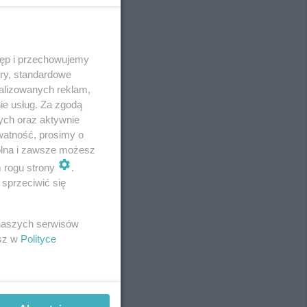
tęp i przechowujemy
REKLAMA
ory, standardowe
alizowanych reklam,
ie usług. Za zgodą
ych oraz aktywnie
watność, prosimy o
wolna i zawsze możesz
m rogu strony
.
sprzeciwić się
 naszych serwisów
esz w
Polityce