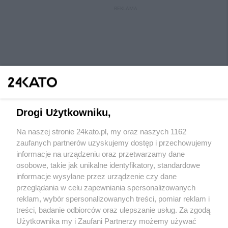
REKLAMA
Drogi Użytkowniku,
Na naszej stronie 24kato.pl, my oraz naszych 1162
Wydawca mediów
lokalnych
zaufanych partnerów uzyskujemy dostęp i przechowujemy
informacje na urządzeniu oraz przetwarzamy dane
osobowe, takie jak unikalne identyfikatory, standardowe
informacje wysyłane przez urządzenie czy dane
przeglądania w celu zapewniania spersonalizowanych
reklam, wybór spersonalizowanych treści, pomiar reklam i
Nie zapomnij
treści, badanie odbiorców oraz ulepszanie usług. Za zgodą
zapoznać się z:
polityką prywatności
regulamin korzystania z portali
Użytkownika my i Zaufani Partnerzy możemy używać
Twoje
miasto
Skontaktuj się
z nami