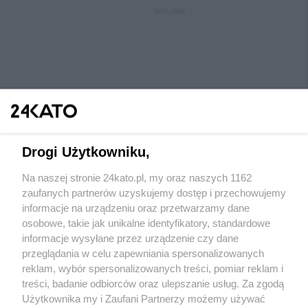
REKLAMA
Drogi Użytkowniku,
Na naszej stronie 24kato.pl, my oraz naszych 1162
Wydawca mediów
lokalnych
zaufanych partnerów uzyskujemy dostęp i przechowujemy
informacje na urządzeniu oraz przetwarzamy dane
osobowe, takie jak unikalne identyfikatory, standardowe
informacje wysyłane przez urządzenie czy dane
przeglądania w celu zapewniania spersonalizowanych
reklam, wybór spersonalizowanych treści, pomiar reklam i
Nie zapomnij
treści, badanie odbiorców oraz ulepszanie usług. Za zgodą
zapoznać się z:
polityką prywatności
regulamin korzystania z portali
Użytkownika my i Zaufani Partnerzy możemy używać
Twoje
miasto
Skontaktuj się
z nami