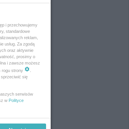
tęp i przechowujemy
REKLAMA
ory, standardowe
alizowanych reklam,
ie usług. Za zgodą
ych oraz aktywnie
watność, prosimy o
wolna i zawsze możesz
m rogu strony
.
sprzeciwić się
 naszych serwisów
esz w
Polityce