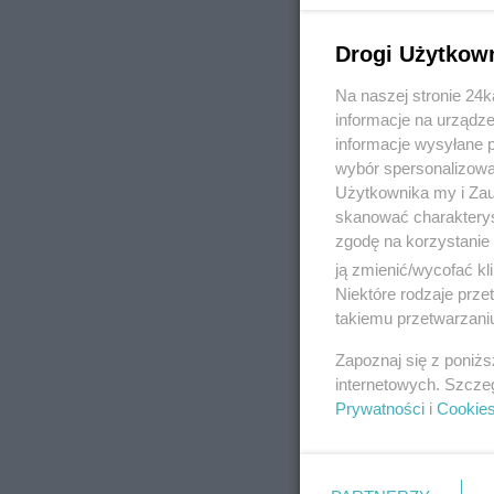
Drogi Użytkow
Na naszej stronie 24
REKLAMA
informacje na urządze
informacje wysyłane 
wybór spersonalizowan
Użytkownika my i Zau
skanować charakterys
zgodę na korzystanie 
ją zmienić/wycofać kl
Niektóre rodzaje prz
takiemu przetwarzaniu
Zapoznaj się z poniż
internetowych. Szcze
Prywatności
i
Cookie