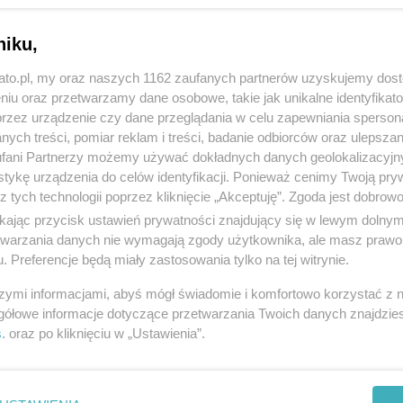
niku,
kato.pl, my oraz naszych 1162 zaufanych partnerów uzyskujemy dos
niu oraz przetwarzamy dane osobowe, takie jak unikalne identyfikat
przez urządzenie czy dane przeglądania w celu zapewniania sperson
ych treści, pomiar reklam i treści, badanie odbiorców oraz ulepszan
fani Partnerzy możemy używać dokładnych danych geolokalizacyjn
tykę urządzenia do celów identyfikacji. Ponieważ cenimy Twoją pry
z tych technologii poprzez kliknięcie „Akceptuję”. Zgoda jest dobro
ikając przycisk ustawień prywatności znajdujący się w lewym dolny
etwarzania danych nie wymagają zgody użytkownika, ale masz prawo 
. Preferencje będą miały zastosowania tylko na tej witrynie.
szymi informacjami, abyś mógł świadomie i komfortowo korzystać z
gółowe informacje dotyczące przetwarzania Twoich danych znajdzi
s
. oraz po kliknięciu w „Ustawienia”.