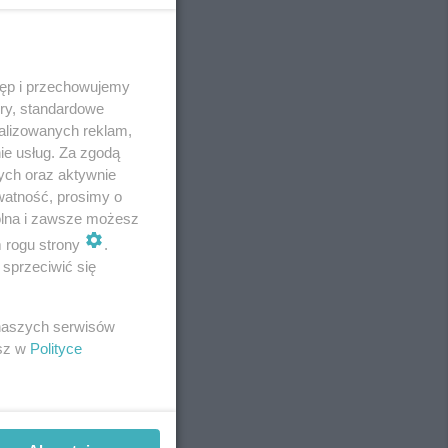
tęp i przechowujemy
REKLAMA
ory, standardowe
alizowanych reklam,
ie usług. Za zgodą
ych oraz aktywnie
watność, prosimy o
wolna i zawsze możesz
m rogu strony
.
sprzeciwić się
 naszych serwisów
esz w
Polityce