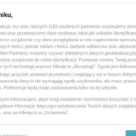
niku,
kato.pl, my oraz naszych 1162 zaufanych partnerów uzyskujemy dos
niu oraz przetwarzamy dane osobowe, takie jak unikalne identyfikat
przez urządzenie czy dane przeglądania w celu zapewniania sperson
ych treści, pomiar reklam i treści, badanie odbiorców oraz ulepszan
fani Partnerzy możemy używać dokładnych danych geolokalizacyjn
tykę urządzenia do celów identyfikacji. Ponieważ cenimy Twoją pry
z tych technologii poprzez kliknięcie „Akceptuję”. Zgoda jest dobro
ikając przycisk ustawień prywatności znajdujący się w lewym dolny
etwarzania danych nie wymagają zgody użytkownika, ale masz prawo 
. Preferencje będą miały zastosowania tylko na tej witrynie.
szymi informacjami, abyś mógł świadomie i komfortowo korzystać z
gółowe informacje dotyczące przetwarzania Twoich danych znajdzi
s
. oraz po kliknięciu w „Ustawienia”.