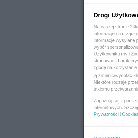
Drogi Użytkow
Na naszej stronie 24
REKLAMA
informacje na urządze
informacje wysyłane 
wybór spersonalizowan
Użytkownika my i Zau
skanować charakterys
zgodę na korzystanie 
ją zmienić/wycofać kl
Niektóre rodzaje prz
takiemu przetwarzaniu
Zapoznaj się z poniż
internetowych. Szcze
Prywatności
i
Cookie