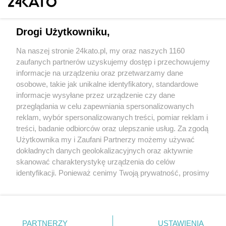
Drogi Użytkowniku,
Na naszej stronie 24kato.pl, my oraz naszych 1160
Wydawca mediów
lokalnych
zaufanych partnerów uzyskujemy dostęp i przechowujemy
informacje na urządzeniu oraz przetwarzamy dane
osobowe, takie jak unikalne identyfikatory, standardowe
informacje wysyłane przez urządzenie czy dane
przeglądania w celu zapewniania spersonalizowanych
reklam, wybór spersonalizowanych treści, pomiar reklam i
Nie zapomnij
treści, badanie odbiorców oraz ulepszanie usług. Za zgodą
zapoznać się z:
polityką prywatności
regulamin korzystania z portali
Użytkownika my i Zaufani Partnerzy możemy używać
Twoje
miasto
Skontaktuj się
z nami
dokładnych danych geolokalizacyjnych oraz aktywnie
Piekary Śląskie
Kontakt
skanować charakterystykę urządzenia do celów
Chorzów
Wydawca
identyfikacji. Ponieważ cenimy Twoją prywatność, prosimy
Tarnowskie Góry
Redakcja
Ruda Śląska
Newsletter
o zgodę na korzystanie z tych technologii poprzez
Świętochłowice
Reklama
kliknięcie „Akceptuję”. Zgoda jest dobrowolna i zawsze
Tychy
możesz ją zmienić/wycofać klikając przycisk ustawień
Bytom
Katowice
prywatności znajdujący się w lewym dolnym rogu strony
PARTNERZY
USTAWIENIA
Gliwice