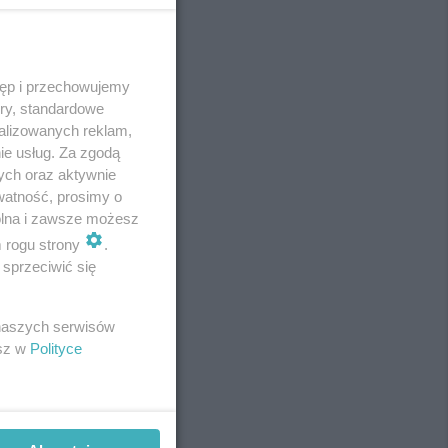
tęp i przechowujemy
REKLAMA
ory, standardowe
alizowanych reklam,
ie usług. Za zgodą
ych oraz aktywnie
watność, prosimy o
wolna i zawsze możesz
m rogu strony
.
sprzeciwić się
 naszych serwisów
esz w
Polityce