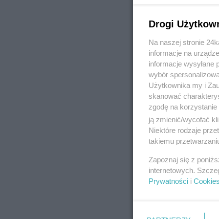
Drogi Użytkow
Na naszej stronie 24
REKLAMA
informacje na urządze
informacje wysyłane 
wybór spersonalizowan
Użytkownika my i Zau
skanować charakterys
zgodę na korzystanie 
ją zmienić/wycofać kl
Niektóre rodzaje prz
takiemu przetwarzaniu
Zapoznaj się z poniż
internetowych. Szcze
Prywatności
i
Cookie