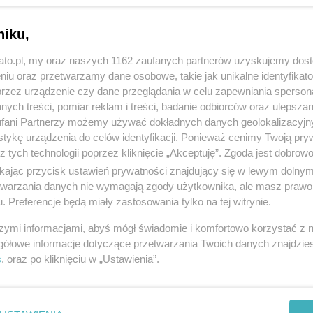
niku,
kato.pl, my oraz naszych 1162 zaufanych partnerów uzyskujemy dos
niu oraz przetwarzamy dane osobowe, takie jak unikalne identyfikat
przez urządzenie czy dane przeglądania w celu zapewniania sperson
ych treści, pomiar reklam i treści, badanie odbiorców oraz ulepszan
fani Partnerzy możemy używać dokładnych danych geolokalizacyjn
tykę urządzenia do celów identyfikacji. Ponieważ cenimy Twoją pry
z tych technologii poprzez kliknięcie „Akceptuję”. Zgoda jest dobro
ikając przycisk ustawień prywatności znajdujący się w lewym dolny
etwarzania danych nie wymagają zgody użytkownika, ale masz prawo 
. Preferencje będą miały zastosowania tylko na tej witrynie.
szymi informacjami, abyś mógł świadomie i komfortowo korzystać z
gółowe informacje dotyczące przetwarzania Twoich danych znajdzi
s
. oraz po kliknięciu w „Ustawienia”.