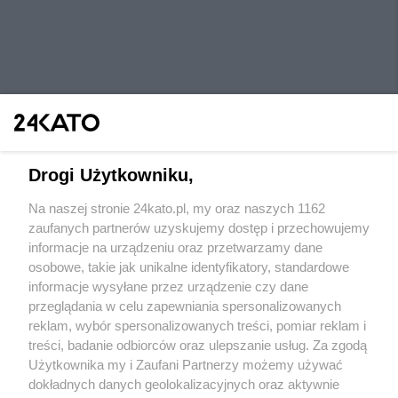
Drogi Użytkowniku,
Na naszej stronie 24kato.pl, my oraz naszych 1162
Wydawca mediów
lokalnych
zaufanych partnerów uzyskujemy dostęp i przechowujemy
informacje na urządzeniu oraz przetwarzamy dane
osobowe, takie jak unikalne identyfikatory, standardowe
informacje wysyłane przez urządzenie czy dane
przeglądania w celu zapewniania spersonalizowanych
reklam, wybór spersonalizowanych treści, pomiar reklam i
Nie zapomnij
treści, badanie odbiorców oraz ulepszanie usług. Za zgodą
zapoznać się z:
polityką prywatności
regulamin korzystania z portali
Użytkownika my i Zaufani Partnerzy możemy używać
Twoje
miasto
Skontaktuj się
z nami
dokładnych danych geolokalizacyjnych oraz aktywnie