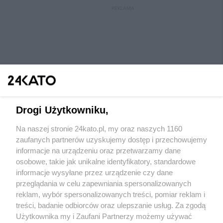
REKLAMA
Drogi Użytkowniku,
Na naszej stronie 24kato.pl, my oraz naszych 1160
Wydawca mediów
lokalnych
zaufanych partnerów uzyskujemy dostęp i przechowujemy
informacje na urządzeniu oraz przetwarzamy dane
osobowe, takie jak unikalne identyfikatory, standardowe
informacje wysyłane przez urządzenie czy dane
przeglądania w celu zapewniania spersonalizowanych
reklam, wybór spersonalizowanych treści, pomiar reklam i
Nie zapomnij
treści, badanie odbiorców oraz ulepszanie usług. Za zgodą
zapoznać się z:
polityką prywatności
regulamin korzystania z portali
Użytkownika my i Zaufani Partnerzy możemy używać
Twoje
miasto
Skontaktuj się
z nami