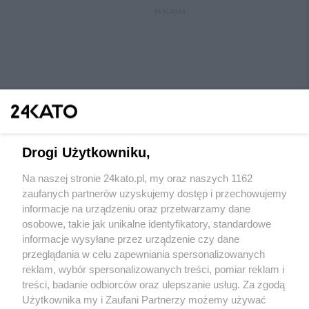
REKLAMA
Drogi Użytkowniku,
Na naszej stronie 24kato.pl, my oraz naszych 1162
Wydawca mediów
lokalnych
zaufanych partnerów uzyskujemy dostęp i przechowujemy
informacje na urządzeniu oraz przetwarzamy dane
osobowe, takie jak unikalne identyfikatory, standardowe
informacje wysyłane przez urządzenie czy dane
przeglądania w celu zapewniania spersonalizowanych
reklam, wybór spersonalizowanych treści, pomiar reklam i
Nie zapomnij
treści, badanie odbiorców oraz ulepszanie usług. Za zgodą
zapoznać się z:
polityką prywatności
regulamin korzystania z portali
Użytkownika my i Zaufani Partnerzy możemy używać
Twoje
miasto
Skontaktuj się
z nami