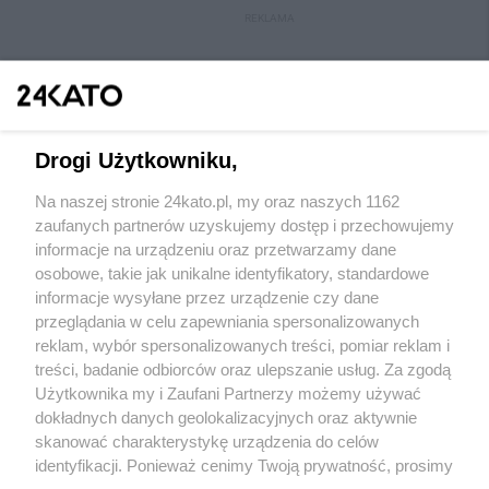
REKLAMA
Drogi Użytkowniku,
Na naszej stronie 24kato.pl, my oraz naszych 1162
zaufanych partnerów uzyskujemy dostęp i przechowujemy
informacje na urządzeniu oraz przetwarzamy dane
osobowe, takie jak unikalne identyfikatory, standardowe
Wydawca mediów
lokalnych
informacje wysyłane przez urządzenie czy dane
przeglądania w celu zapewniania spersonalizowanych
reklam, wybór spersonalizowanych treści, pomiar reklam i
treści, badanie odbiorców oraz ulepszanie usług. Za zgodą
Użytkownika my i Zaufani Partnerzy możemy używać
dokładnych danych geolokalizacyjnych oraz aktywnie
skanować charakterystykę urządzenia do celów
Nie zapomnij
zapoznać się z:
polityką prywatności
regulamin korzystania z portali
identyfikacji. Ponieważ cenimy Twoją prywatność, prosimy
Twoje
miasto
Skontaktuj się
z nami
o zgodę na korzystanie z tych technologii poprzez