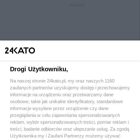
REKLAMA
Drogi Użytkowniku,
Na naszej stronie 24kato.pl, my oraz naszych 1160
Wydawca mediów
lokalnych
zaufanych partnerów uzyskujemy dostęp i przechowujemy
informacje na urządzeniu oraz przetwarzamy dane
osobowe, takie jak unikalne identyfikatory, standardowe
informacje wysyłane przez urządzenie czy dane
przeglądania w celu zapewniania spersonalizowanych
reklam, wybór spersonalizowanych treści, pomiar reklam i
Nie zapomnij
treści, badanie odbiorców oraz ulepszanie usług. Za zgodą
zapoznać się z:
polityką prywatności
regulamin korzystania z portali
Użytkownika my i Zaufani Partnerzy możemy używać
Twoje
miasto
Skontaktuj się
z nami