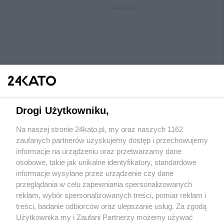
REKLAMA
Drogi Użytkowniku,
Na naszej stronie 24kato.pl, my oraz naszych 1162
Wydawca mediów
lokalnych
zaufanych partnerów uzyskujemy dostęp i przechowujemy
informacje na urządzeniu oraz przetwarzamy dane
osobowe, takie jak unikalne identyfikatory, standardowe
informacje wysyłane przez urządzenie czy dane
przeglądania w celu zapewniania spersonalizowanych
reklam, wybór spersonalizowanych treści, pomiar reklam i
Nie zapomnij
treści, badanie odbiorców oraz ulepszanie usług. Za zgodą
zapoznać się z:
polityką prywatności
regulamin korzystania z portali
Użytkownika my i Zaufani Partnerzy możemy używać
Twoje
miasto
Skontaktuj się
z nami