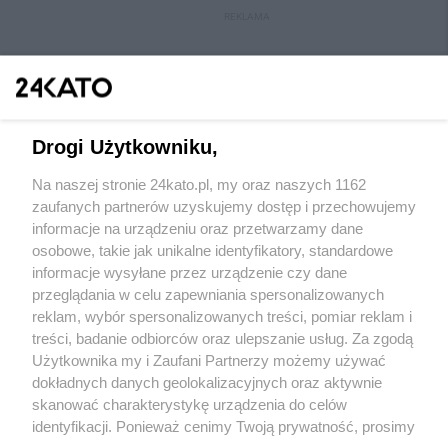
REKLAMA
Drogi Użytkowniku,
Na naszej stronie 24kato.pl, my oraz naszych 1162
zaufanych partnerów uzyskujemy dostęp i przechowujemy
informacje na urządzeniu oraz przetwarzamy dane
osobowe, takie jak unikalne identyfikatory, standardowe
Wydawca mediów
lokalnych
informacje wysyłane przez urządzenie czy dane
przeglądania w celu zapewniania spersonalizowanych
reklam, wybór spersonalizowanych treści, pomiar reklam i
treści, badanie odbiorców oraz ulepszanie usług. Za zgodą
Użytkownika my i Zaufani Partnerzy możemy używać
dokładnych danych geolokalizacyjnych oraz aktywnie
skanować charakterystykę urządzenia do celów
Nie zapomnij
zapoznać się z:
polityką prywatności
regulamin korzystania z portali
identyfikacji. Ponieważ cenimy Twoją prywatność, prosimy
Twoje
miasto
Skontaktuj się
z nami
o zgodę na korzystanie z tych technologii poprzez