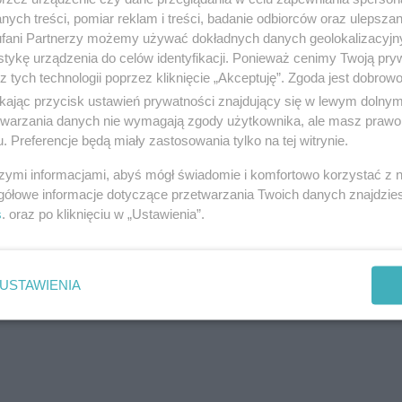
ych treści, pomiar reklam i treści, badanie odbiorców oraz ulepszan
fani Partnerzy możemy używać dokładnych danych geolokalizacyjn
tykę urządzenia do celów identyfikacji. Ponieważ cenimy Twoją pry
z tych technologii poprzez kliknięcie „Akceptuję”. Zgoda jest dobro
ikając przycisk ustawień prywatności znajdujący się w lewym dolny
etwarzania danych nie wymagają zgody użytkownika, ale masz prawo 
. Preferencje będą miały zastosowania tylko na tej witrynie.
szymi informacjami, abyś mógł świadomie i komfortowo korzystać z
gółowe informacje dotyczące przetwarzania Twoich danych znajdzi
s
. oraz po kliknięciu w „Ustawienia”.
USTAWIENIA