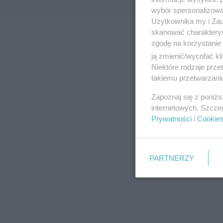
wybór spersonalizowan
Użytkownika my i Zau
skanować charakterys
zgodę na korzystanie 
ją zmienić/wycofać kl
Niektóre rodzaje prz
takiemu przetwarzaniu
Zapoznaj się z poniż
internetowych. Szcze
Prywatności
i
Cookie
PARTNERZY