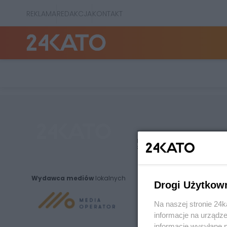
REKLAMA
REDAKCJA
KONTAKT
Nie zapomnij
zapoznać się z:
polityką prywatnośc
Wydawca mediów
lokalnych
Drogi Użytkow
Na naszej stronie 24
informacje na urządze
informacje wysyłane 