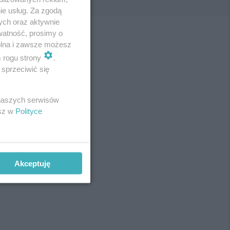
ie usług. Za zgodą
ych oraz aktywnie
watność, prosimy o
wolna i zawsze możesz
m rogu strony
.
sprzeciwić się
 naszych serwisów
esz w
Polityce
Akceptuję