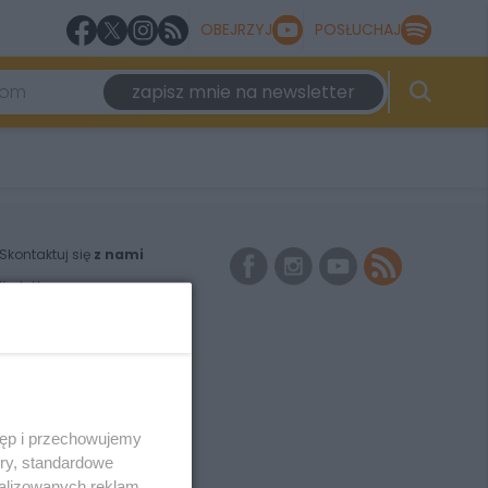
OBEJRZYJ
POSŁUCHAJ
zapisz mnie na newsletter
Skontaktuj się
z nami
Kontakt
Wydawca
Redakcja
Newsletter
Reklama
tęp i przechowujemy
ory, standardowe
alizowanych reklam,