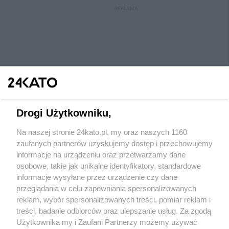
REKLAMA
Drogi Użytkowniku,
Na naszej stronie 24kato.pl, my oraz naszych 1160
Wydawca mediów
lokalnych
zaufanych partnerów uzyskujemy dostęp i przechowujemy
informacje na urządzeniu oraz przetwarzamy dane
osobowe, takie jak unikalne identyfikatory, standardowe
informacje wysyłane przez urządzenie czy dane
przeglądania w celu zapewniania spersonalizowanych
reklam, wybór spersonalizowanych treści, pomiar reklam i
Nie zapomnij
treści, badanie odbiorców oraz ulepszanie usług. Za zgodą
zapoznać się z:
polityką prywatności
regulamin korzystania z portali
Użytkownika my i Zaufani Partnerzy możemy używać
Twoje
miasto
Skontaktuj się
z nami