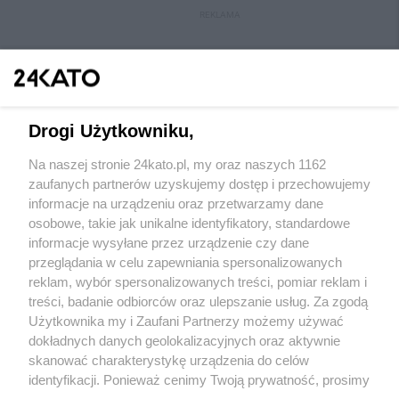
REKLAMA
Drogi Użytkowniku,
Na naszej stronie 24kato.pl, my oraz naszych 1162
zaufanych partnerów uzyskujemy dostęp i przechowujemy
informacje na urządzeniu oraz przetwarzamy dane
osobowe, takie jak unikalne identyfikatory, standardowe
Wydawca mediów
lokalnych
informacje wysyłane przez urządzenie czy dane
przeglądania w celu zapewniania spersonalizowanych
reklam, wybór spersonalizowanych treści, pomiar reklam i
treści, badanie odbiorców oraz ulepszanie usług. Za zgodą
Użytkownika my i Zaufani Partnerzy możemy używać
dokładnych danych geolokalizacyjnych oraz aktywnie
skanować charakterystykę urządzenia do celów
Nie zapomnij
zapoznać się z:
polityką prywatności
regulamin korzystania z portali
identyfikacji. Ponieważ cenimy Twoją prywatność, prosimy
Twoje
miasto
Skontaktuj się
z nami
o zgodę na korzystanie z tych technologii poprzez