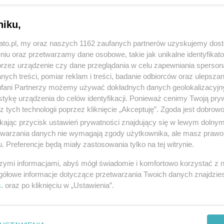
niku,
kato.pl, my oraz naszych 1162 zaufanych partnerów uzyskujemy dos
niu oraz przetwarzamy dane osobowe, takie jak unikalne identyfikat
przez urządzenie czy dane przeglądania w celu zapewniania sperson
ych treści, pomiar reklam i treści, badanie odbiorców oraz ulepszan
fani Partnerzy możemy używać dokładnych danych geolokalizacyjn
tykę urządzenia do celów identyfikacji. Ponieważ cenimy Twoją pry
z tych technologii poprzez kliknięcie „Akceptuję”. Zgoda jest dobro
ikając przycisk ustawień prywatności znajdujący się w lewym dolny
etwarzania danych nie wymagają zgody użytkownika, ale masz prawo 
. Preferencje będą miały zastosowania tylko na tej witrynie.
szymi informacjami, abyś mógł świadomie i komfortowo korzystać z
gółowe informacje dotyczące przetwarzania Twoich danych znajdzi
s
. oraz po kliknięciu w „Ustawienia”.