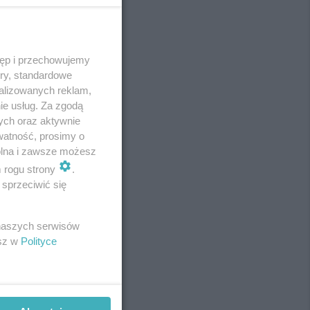
tęp i przechowujemy
REKLAMA
ory, standardowe
alizowanych reklam,
ie usług. Za zgodą
ych oraz aktywnie
watność, prosimy o
wolna i zawsze możesz
m rogu strony
.
sprzeciwić się
 naszych serwisów
esz w
Polityce