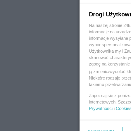
Drogi Użytkow
Na naszej stronie 24
REKLAMA
informacje na urządze
informacje wysyłane 
wybór spersonalizowan
Użytkownika my i Zau
skanować charakterys
zgodę na korzystanie 
ją zmienić/wycofać kl
Niektóre rodzaje prz
takiemu przetwarzaniu
Zapoznaj się z poniż
internetowych. Szcze
Prywatności
i
Cookie