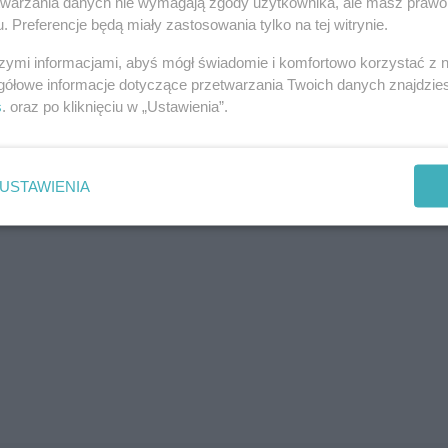
etwarzania danych nie wymagają zgody użytkownika, ale masz prawo 
. Preferencje będą miały zastosowania tylko na tej witrynie.
szymi informacjami, abyś mógł świadomie i komfortowo korzystać z
gółowe informacje dotyczące przetwarzania Twoich danych znajdzi
s
. oraz po kliknięciu w „Ustawienia”.
USTAWIENIA