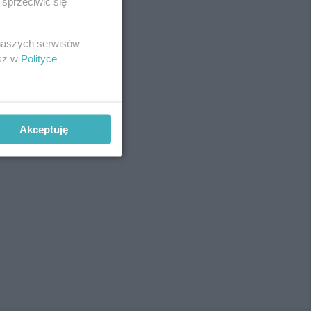
sprzeciwić się
 naszych serwisów
esz w
Polityce
Akceptuję