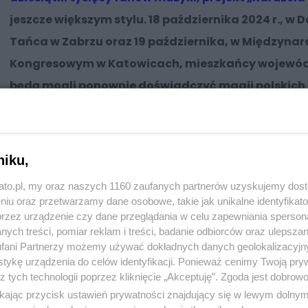
jeszcze większym stylu. 18 października 2024 r., w 
Tańca w Zabrzu oraz 19 października, w Międzyn
Kongresowym w Katowicach, mieszkańcy wojewód
będą mogli ponownie doświadczyć magii polskich 
niku,
kato.pl, my oraz naszych 1160 zaufanych partnerów uzyskujemy dos
niu oraz przetwarzamy dane osobowe, takie jak unikalne identyfikat
przez urządzenie czy dane przeglądania w celu zapewniania sperson
ych treści, pomiar reklam i treści, badanie odbiorców oraz ulepszan
fani Partnerzy możemy używać dokładnych danych geolokalizacyjn
tykę urządzenia do celów identyfikacji. Ponieważ cenimy Twoją pry
z tych technologii poprzez kliknięcie „Akceptuję”. Zgoda jest dobro
ikając przycisk ustawień prywatności znajdujący się w lewym dolny