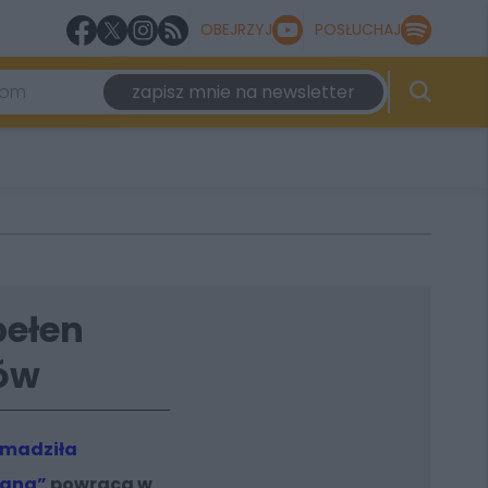
OBEJRZYJ
POSŁUCHAJ
zapisz mnie na newsletter
pełen
jów
omadziła
 gna”
powraca w