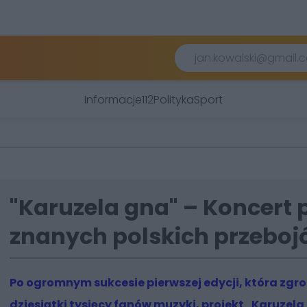
Informacje
112
Polityka
Sport
"Karuzela gna" – Koncert 
znanych polskich przebo
Po ogromnym sukcesie pierwszej edycji, która zgr
dziesiątki tysięcy fanów muzyki, projekt
„Karuzela