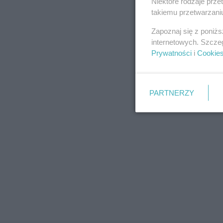
Niektóre rodzaje prz
takiemu przetwarzaniu
Zapoznaj się z poniż
internetowych. Szcze
Prywatności
i
Cookie
PARTNERZY